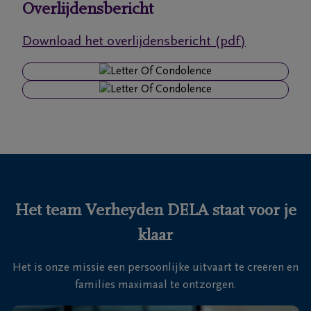
Overlijdensbericht
Ons
Download het overlijdensbericht (pdf)
itvaartcentrum
Veelgestelde
vragen
We
zijn er
voor je
24u/24
Het team Verheyden DELA staat voor je
+32
klaar
93
66
Massemen
Het is onze missie een persoonlijke uitvaart te creëren en
19
families maximaal te ontzorgen.
92