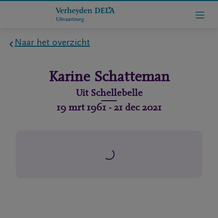
Naar het overzicht
Home
Karine
Schatteman
Wie
Uit
Schellebelle
zijn
19 mrt 1961
-
21 dec 2021
we
Contact
Uitvaart
regelen
rlijdensberichten