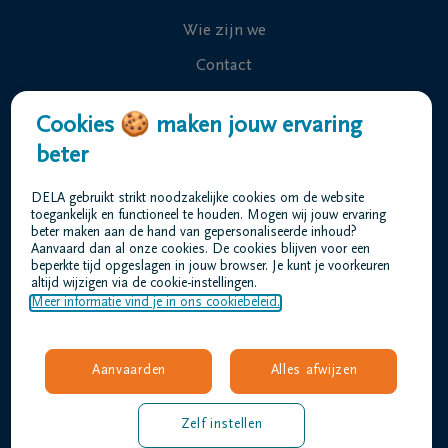
Wie zijn we
Contact
Uitvaart regelen
Cookies 🍪 maken jouw ervaring
Overlijdensberichten
beter
Ons uitvaartcentrum
DELA gebruikt strikt noodzakelijke cookies om de website
Veelgestelde vragen
toegankelijk en functioneel te houden. Mogen wij jouw ervaring
beter maken aan de hand van gepersonaliseerde inhoud?
Aanvaard dan al onze cookies. De cookies blijven voor een
beperkte tijd opgeslagen in jouw browser. Je kunt je voorkeuren
Gebruiksvoorwaarden
altijd wijzigen via de cookie-instellingen.
Privacyverklaring
Meer informatie vind je in ons cookiebeleid.
Responsible disclosure
Toegankelijkheidsverklaring
Aanvaarden
Alles afwijzen
Vacatures
verheyden@dela.be
Zelf instellen