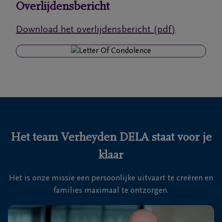
Overlijdensbericht
Ons
Download het overlijdensbericht (pdf)
itvaartcentrum
Veelgestelde
vragen
We
zijn er
voor je
Het team Verheyden DELA staat voor je
24u/24
klaar
+32
93
Het is onze missie een persoonlijke uitvaart te creëren en
66
Massemen
families maximaal te ontzorgen.
19
92