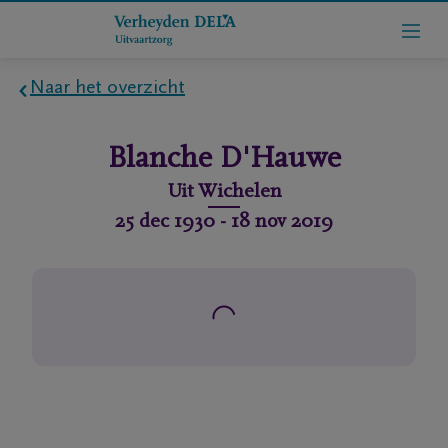
Naar het overzicht
Home
Blanche
D'Hauwe
Wie
Uit
Wichelen
zijn
25 dec 1930
-
18 nov 2019
we
Contact
Uitvaart
regelen
rlijdensberichten