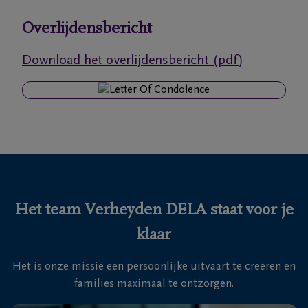
Overlijdensbericht
Ons
itvaartcentrum
Download het overlijdensbericht (pdf)
Veelgestelde
vragen
We
zijn er
voor je
24u/24
Het team Verheyden DELA staat voor je
+32
klaar
93
66
Massemen
Het is onze missie een persoonlijke uitvaart te creëren en
19
families maximaal te ontzorgen.
92