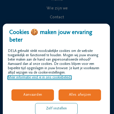
Wie zijn we
Contact
Uitvaart regelen
Cookies 🍪 maken jouw ervaring
Overlijdensberichten
beter
Ons uitvaartcentrum
DELA gebruikt strikt noodzakelijke cookies om de website
Veelgestelde vragen
toegankelijk en functioneel te houden. Mogen wij jouw ervaring
beter maken aan de hand van gepersonaliseerde inhoud?
Aanvaard dan al onze cookies. De cookies blijven voor een
beperkte tijd opgeslagen in jouw browser. Je kunt je voorkeuren
Gebruiksvoorwaarden
altijd wijzigen via de cookie-instellingen.
Privacyverklaring
Meer informatie vind je in ons cookiebeleid.
Responsible disclosure
Toegankelijkheidsverklaring
Aanvaarden
Alles afwijzen
Vacatures
verheyden@dela.be
Zelf instellen