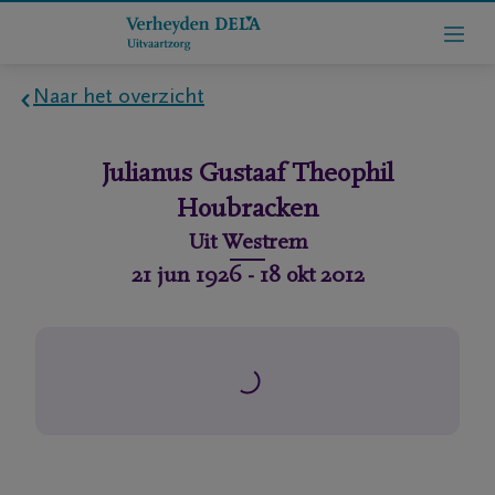
Naar het overzicht
Home
Julianus Gustaaf Theophil
Houbracken
Wie
zijn
Uit
Westrem
we
21 jun 1926
-
18 okt 2012
Contact
Uitvaart
regelen
rlijdensberichten