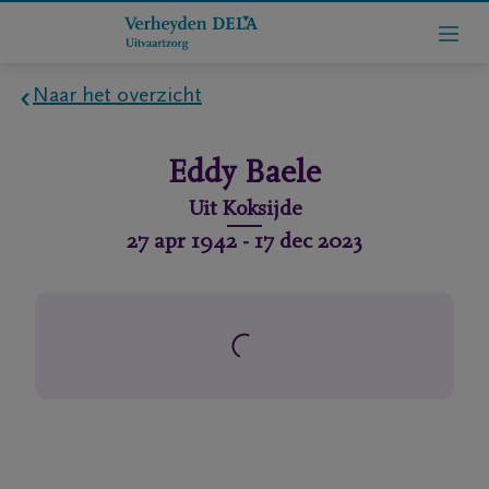
Naar het overzicht
Home
Eddy
Baele
Wie
Uit
Koksijde
zijn
27 apr 1942
-
17 dec 2023
we
Contact
Uitvaart
regelen
rlijdensberichten