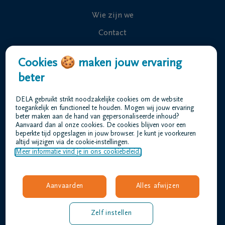
Wie zijn we
Contact
Uitvaart regelen
Cookies 🍪 maken jouw ervaring
Overlijdensberichten
beter
Ons uitvaartcentrum
DELA gebruikt strikt noodzakelijke cookies om de website
Veelgestelde vragen
toegankelijk en functioneel te houden. Mogen wij jouw ervaring
beter maken aan de hand van gepersonaliseerde inhoud?
Aanvaard dan al onze cookies. De cookies blijven voor een
beperkte tijd opgeslagen in jouw browser. Je kunt je voorkeuren
Gebruiksvoorwaarden
altijd wijzigen via de cookie-instellingen.
Privacyverklaring
Meer informatie vind je in ons cookiebeleid.
Responsible disclosure
Toegankelijkheidsverklaring
Aanvaarden
Alles afwijzen
Vacatures
verheyden@dela.be
Zelf instellen