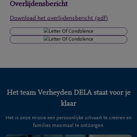
Overlijdensbericht
Ons
Download het overlijdensbericht (pdf)
itvaartcentrum
Veelgestelde
vragen
We
zijn er
voor je
24u/24
Het team Verheyden DELA staat voor je
+32
klaar
93
66
Massemen
Het is onze missie een persoonlijke uitvaart te creëren en
19
families maximaal te ontzorgen.
92