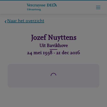
Naar het overzicht
Home
Jozef
Nuyttens
Wie
Uit
Bavikhove
zijn
24 mei 1938
-
21 dec 2016
we
Contact
Uitvaart
regelen
rlijdensberichten