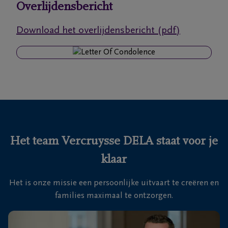
Overlijdensbericht
Ons
Download het overlijdensbericht (pdf)
itvaartcentrum
Veelgestelde
vragen
We
zijn er
voor je
Het team Vercruysse DELA staat voor je
24u/24
klaar
+32
56
Het is onze missie een persoonlijke uitvaart te creëren en
71
Harelbeke
families maximaal te ontzorgen.
23
77