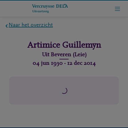
Naar het overzicht
Home
Artimice
Guillemyn
Wie
Uit
Beveren (Leie)
zijn
04 jun 1930
-
12 dec 2014
we
Contact
Uitvaart
regelen
rlijdensberichten