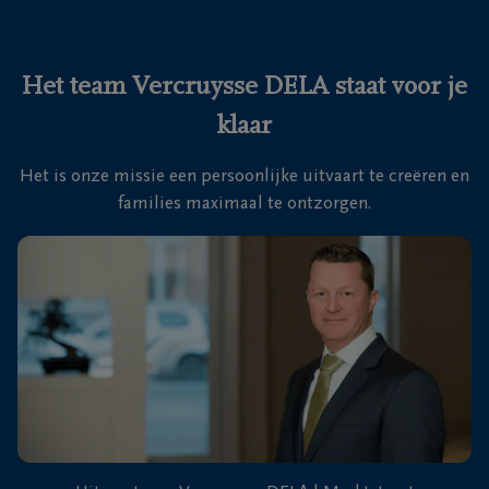
Ons
itvaartcentrum
Het team Vercruysse DELA staat voor je
klaar
Veelgestelde
vragen
Het is onze missie een persoonlijke uitvaart te creëren en
families maximaal te ontzorgen.
We
zijn er
voor je
24u/24
+32
56
71
Harelbeke
23
77