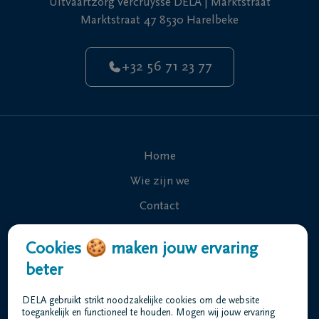
Uitvaartzorg Vercruysse DELA | Marktstraat
Marktstraat 47 8530 Harelbeke
+32 56 71 23 77
Home
Wie zijn we
Contact
Uitvaart regelen
Cookies 🍪 maken jouw ervaring
Overlijdensberichten
beter
Ons uitvaartcentrum
DELA gebruikt strikt noodzakelijke cookies om de website
Veelgestelde vragen
toegankelijk en functioneel te houden. Mogen wij jouw ervaring