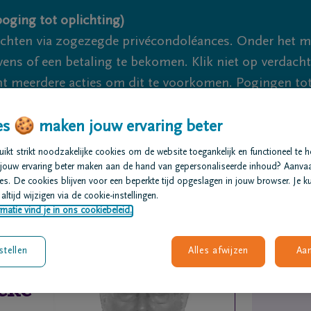
oging tot oplichting)
ichten via zogezegde privécondoléances. Onder het 
s of een betaling te bekomen. Klik niet op verdachte 
 meerdere acties om dit te voorkomen. Pogingen tot 
akzaam.
s 🍪 maken jouw ervaring beter
We zijn er
kt strikt noodzakelijke cookies om de website toegankelijk en functioneel te 
jouw ervaring beter maken aan de hand van gepersonaliseerde inhoud? Aanva
s. De cookies blijven voor een beperkte tijd opgeslagen in jouw browser. Je ku
t regelen
Overlijdensberichten
Ons uitvaartcentrum
altijd wijzigen via de cookie-instellingen.
matie vind je in ons cookiebeleid.
stellen
Alles afwijzen
Aa
eke