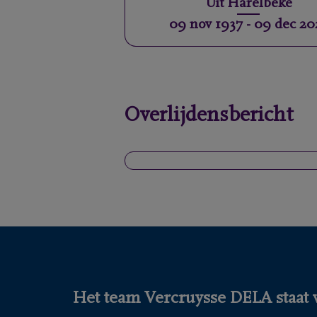
Uit
Harelbeke
09 nov 1937
-
09 dec 20
Overlijdensbericht
Het team Vercruysse DELA staat v