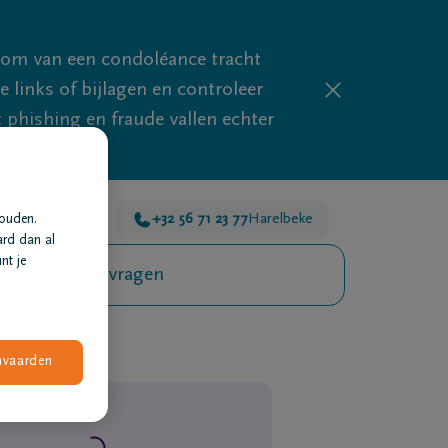
mom van een condoléance tracht
links of bijlagen en controleer
phishing en fraude vallen echter
 voor je 24u/24
+32 56 71 23 77
Harelbeke
houden.
ard dan al
nt je
Veelgestelde vragen
nvaarden