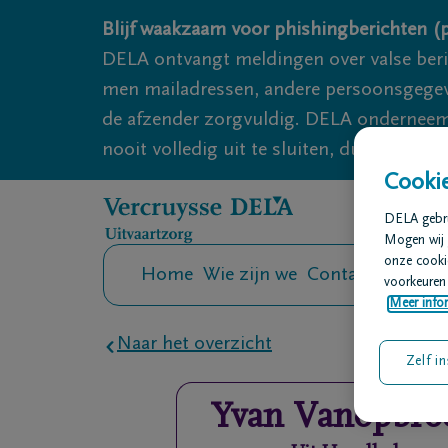
Overslaan en naar inhoud gaan
Blijf waakzaam voor phishingberichten (p
DELA ontvangt meldingen over valse ber
men mailadressen, andere persoonsgegeven
de afzender zorgvuldig. DELA onderneemt
nooit volledig uit te sluiten, dus blijf wa
Cookie
DELA gebrui
Mogen wij 
onze cookie
Home
Wie zijn we
Contact
Uitvaar
voorkeuren 
Meer infor
Naar het overzicht
Zelf in
Yvan
Vanopbro