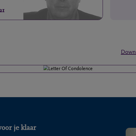
21
Downl
oor je klaar