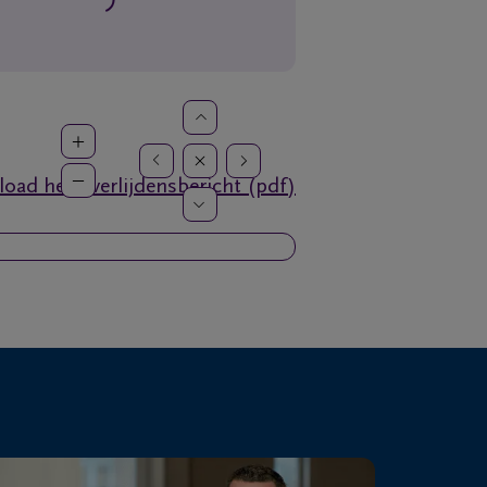
oad het overlijdensbericht (pdf)