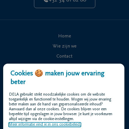
+32 34 81 82 80
Home
Wie zijn we
Contact
Uitvaart regelen
Cookies 🍪 maken jouw ervaring
Overlijdensberichten
beter
Ons uitvaartcentrum
DELA gebruikt strikt noodzakelijke cookies om de website
Veelgestelde vragen
toegankelijk en functioneel te houden. Mogen wij jouw ervaring
beter maken aan de hand van gepersonaliseerde inhoud?
Aanvaard dan al onze cookies. De cookies blijven voor een
beperkte tijd opgeslagen in jouw browser. Je kunt je voorkeuren
Gebruiksvoorwaarden
altijd wijzigen via de cookie-instellingen.
Privacyverklaring
Meer informatie vind je in ons cookiebeleid.