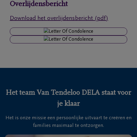
Overlijdensbericht
Ons
Download het overlijdensbericht (pdf)
itvaartcentrum
Veelgestelde
vragen
We
zijn er
voor je
24u/24
Het team Van Tendeloo DELA staat voor
+32
je klaar
34
81
Nijlen
Het is onze missie een persoonlijke uitvaart te creëren en
82
families maximaal te ontzorgen.
80