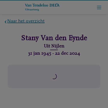
Naar het overzicht
Home
Stany
Van den Eynde
Wie
Uit
Nijlen
zijn
31 jan 1945
-
22 dec 2024
we
Contact
Uitvaart
regelen
rlijdensberichten