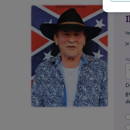
I
Ve
Je
V
D
g
d