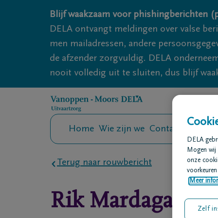
Overslaan en naar inhoud gaan
Blijf waakzaam voor phishingberichten (p
DELA ontvangt meldingen over valse ber
men mailadressen, andere persoonsgegeven
de afzender zorgvuldig. DELA onderneemt
nooit volledig uit te sluiten, dus blijf wa
Cookie
Home
Wie zijn we
Contact
Uitvaar
DELA gebrui
Mogen wij 
onze cookie
Terug naar rouwbericht
voorkeuren 
Meer infor
Rik
Mardaga
Zelf in