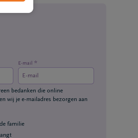
*
E-mail
ereen bedanken die online
n wij je e-mailadres bezorgen aan
e familie
vangt