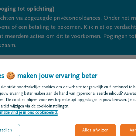
oging tot oplichting)
ichten via zogezegde privécondoléances. Onder het 
s of een betaling te bekomen. Klik niet op verdachte 
 meerdere acties om dit te voorkomen. Pogingen tot 
akzaam.
We zijn er voor je 24u/24
+32 
s 🍪 maken jouw ervaring beter
t regelen
Overlijdensberichten
Ons uitvaartcentrum
kt strikt noodzakelijke cookies om de website toegankelijk en functioneel te 
jouw ervaring beter maken aan de hand van gepersonaliseerde inhoud? Aanva
s. De cookies blijven voor een beperkte tijd opgeslagen in jouw browser. Je ku
altijd wijzigen via de cookie-instellingen.
matie vind je in ons cookiebeleid.
stellen
Alles afwijzen
Aa