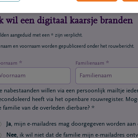
k wil een digitaal kaarsje branden
lden aangeduid met een * zijn verplicht.
 naam en voornaam worden gepubliceerd onder het rouwbericht.
*
*
oornaam
Familienaam
e nabestaanden willen via een persoonlijk mailtje ied
econdoleerd heeft via het openbare rouwregister. Moge
e familie van de overleden dierbare?
*
Ja
, mijn e-mailadres mag doorgegeven worden aan d
Nee
, ik wil niet dat de familie mijn e-mailadres ont