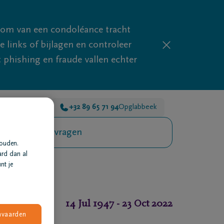
mom van een condoléance tracht
links of bijlagen en controleer
phishing en fraude vallen echter
89 65 71 94
As
+32 89 65 71 94
Opglabbeek
Veelgestelde vragen
houden.
ard dan al
nt je
14 Jul 1947
-
23 Oct 2022
nvaarden