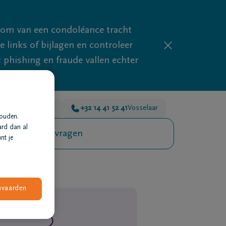
mom van een condoléance tracht
links of bijlagen en controleer
phishing en fraude vallen echter
 41 52 41
Turnhout
+32 14 41 52 41
Vosselaar
houden.
ard dan al
Veelgestelde vragen
nt je
nvaarden