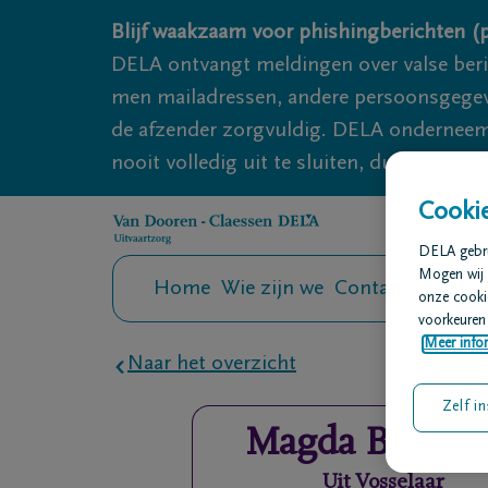
Overslaan en naar inhoud gaan
Blijf waakzaam voor phishingberichten (p
DELA ontvangt meldingen over valse ber
men mailadressen, andere persoonsgegeven
de afzender zorgvuldig. DELA onderneemt
nooit volledig uit te sluiten, dus blijf wa
Cookie
DELA gebrui
Mogen wij 
Home
Wie zijn we
Contact
Uitvaar
onze cookie
voorkeuren 
Meer infor
Naar het overzicht
Zelf in
Magda
Bossaer
Uit
Vosselaar