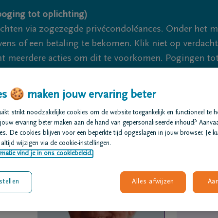
oging tot oplichting)
ichten via zogezegde privécondoléances. Onder het 
s of een betaling te bekomen. Klik niet op verdachte 
 meerdere acties om dit te voorkomen. Pogingen tot 
akzaam.
s 🍪 maken jouw ervaring beter
We zijn er voor je 24u/24
+32 14
kt strikt noodzakelijke cookies om de website toegankelijk en functioneel te 
jouw ervaring beter maken aan de hand van gepersonaliseerde inhoud? Aanva
t regelen
Overlijdensberichten
Ons uitvaartcentrum
s. De cookies blijven voor een beperkte tijd opgeslagen in jouw browser. Je ku
altijd wijzigen via de cookie-instellingen.
matie vind je in ons cookiebeleid.
stellen
Alles afwijzen
Aa
ts