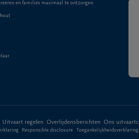
 creëren en families maximaal te ontzorgen.
nhout
elaar
Uitvaart regelen
Overlijdensberichten
Ons uitvaart
erklaring
Responsible disclosure
Toegankelijkheidsverklaring