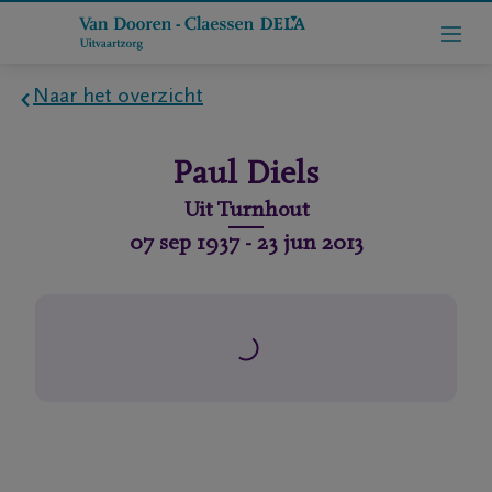
Naar het overzicht
Home
Paul
Diels
Wie
Uit
Turnhout
zijn
07 sep 1937
-
23 jun 2013
we
Contact
Uitvaart
regelen
rlijdensberichten