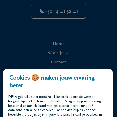
+32 14 41 52 41
Home
Wie zijn we
Contact
Uitvaart regelen
Cookies 🍪 maken jouw ervaring
Overlijdensberichten
beter
Ons uitvaartcentrum
DELA gebruikt strikt noodzakelijke cookies om de website
Veelgestelde vragen
toegankelijk en functioneel te houden. Mogen wij jouw ervaring
beter maken aan de hand van gepersonaliseerde inhoud?
Aanvaard dan al onze cookies. De cookies blijven voor een
beperkte tijd opgeslagen in jouw browser. Je kunt je voorkeuren