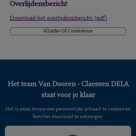
Overlijdensbericht
Ons
Download het overlijdensbericht (pdf)
itvaartcentrum
Veelgestelde
vragen
We
zijn er
voor je
Het team Van Dooren - Claessen DELA
24u/24
staat voor je klaar
+32
14
Het is onze missie een persoonlijke uitvaart te creëren en
41
Turnhout
families maximaal te ontzorgen.
52
41