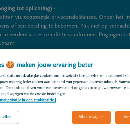
oging tot oplichting) -
ichten via zogezegde privécondoléances. Onder het 
s of een betaling te bekomen. Klik niet op verdachte 
 meerdere acties om dit te voorkomen. Pogingen tot 
akzaam.
s 🍪 maken jouw ervaring beter
t regelen
Overlijdensberichten
Ons uitvaartcentrum
kt strikt noodzakelijke cookies om de website toegankelijk en functioneel te 
jouw ervaring beter maken aan de hand van gepersonaliseerde inhoud? Aanva
s. De cookies blijven voor een beperkte tijd opgeslagen in jouw browser. Je ku
altijd wijzigen via de cookie-instellingen.
matie vind je in ons cookiebeleid.
a
stellen
Alles afwijzen
Aa