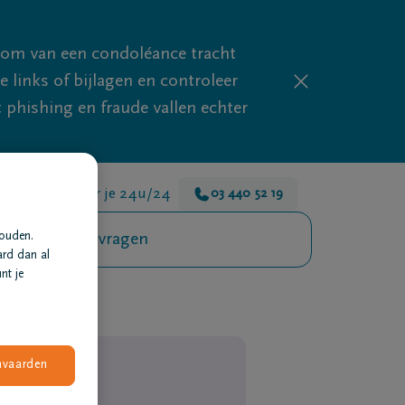
mom van een condoléance tracht
links of bijlagen en controleer
phishing en fraude vallen echter
We zijn er voor je 24u/24
03 440 52 19
Veelgestelde vragen
houden.
ard dan al
nt je
nvaarden