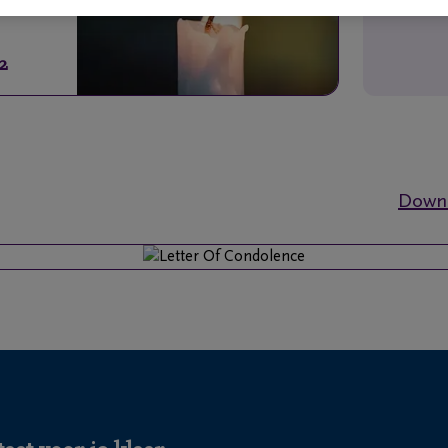
2
Downl