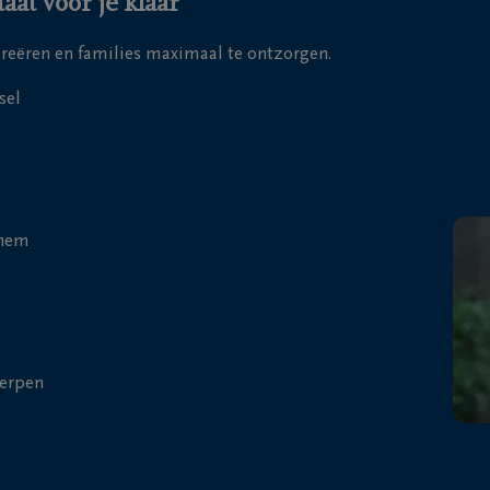
t voor je klaar
 creëren en families maximaal te ontzorgen.
sel
chem
erpen