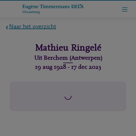
Naar het overzicht
Home
Mathieu
Ringelé
Wie
Uit
Berchem (Antwerpen)
zijn
19 aug 1928
-
17 dec 2023
we
Contact
Uitvaart
regelen
rlijdensberichten