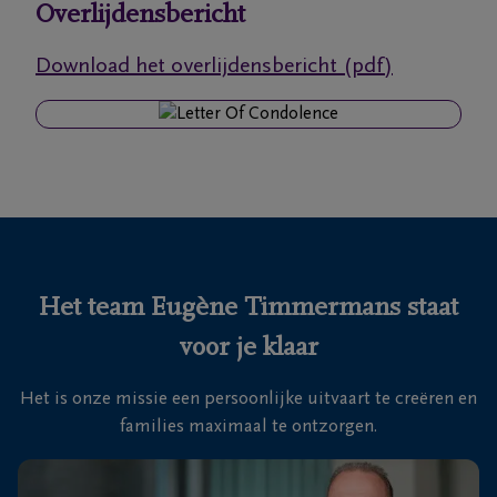
Overlijdensbericht
Ons
Download het overlijdensbericht (pdf)
itvaartcentrum
Veelgestelde
vragen
We
zijn er
voor je
Het team Eugène Timmermans staat
24u/24
voor je klaar
03
440
Het is onze missie een persoonlijke uitvaart te creëren en
52
families maximaal te ontzorgen.
19