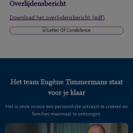
Overlijdensbericht
Ons
Download het overlijdensbericht (pdf)
itvaartcentrum
Veelgestelde
vragen
We
zijn er
voor je
Het team Eugène Timmermans staat
24u/24
voor je klaar
03
440
Het is onze missie een persoonlijke uitvaart te creëren en
52
families maximaal te ontzorgen.
19