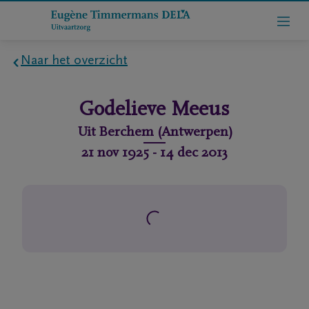
Naar het overzicht
Home
Godelieve
Meeus
Wie
Uit
Berchem (Antwerpen)
zijn
21 nov 1925
-
14 dec 2013
we
Contact
Uitvaart
regelen
rlijdensberichten