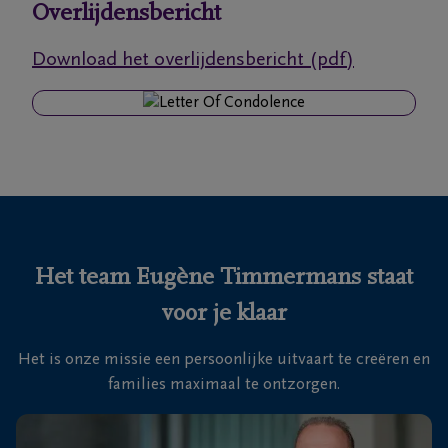
Overlijdensbericht
Ons
Download het overlijdensbericht (pdf)
itvaartcentrum
Veelgestelde
vragen
We
zijn er
voor je
Het team Eugène Timmermans staat
24u/24
voor je klaar
03
440
Het is onze missie een persoonlijke uitvaart te creëren en
52
families maximaal te ontzorgen.
19