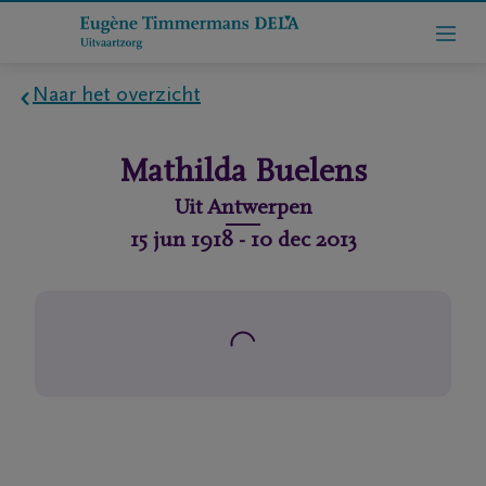
Naar het overzicht
Home
Mathilda
Buelens
Wie
Uit
Antwerpen
zijn
15 jun 1918
-
10 dec 2013
we
Contact
Uitvaart
regelen
rlijdensberichten