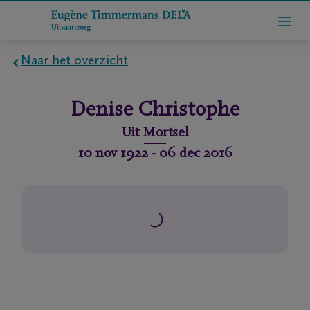
Naar het overzicht
Home
Denise
Christophe
Wie
Uit
Mortsel
zijn
10 nov 1922
-
06 dec 2016
we
Contact
Uitvaart
regelen
rlijdensberichten