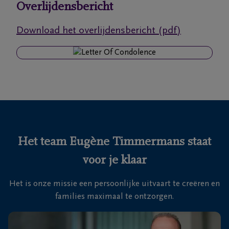
Overlijdensbericht
Ons
Download het overlijdensbericht (pdf)
itvaartcentrum
Veelgestelde
vragen
We
zijn er
voor je
Het team Eugène Timmermans staat
24u/24
voor je klaar
03
440
Het is onze missie een persoonlijke uitvaart te creëren en
52
families maximaal te ontzorgen.
19