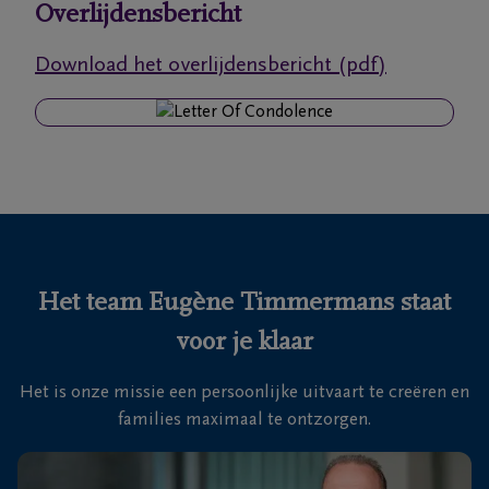
Overlijdensbericht
Ons
Download het overlijdensbericht (pdf)
itvaartcentrum
Veelgestelde
vragen
We
zijn er
voor je
Het team Eugène Timmermans staat
24u/24
voor je klaar
03
440
Het is onze missie een persoonlijke uitvaart te creëren en
52
families maximaal te ontzorgen.
19