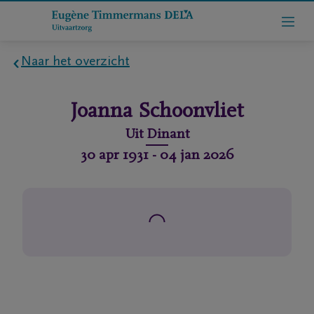
Naar het overzicht
Home
Joanna
Schoonvliet
Wie
Uit
Dinant
zijn
30 apr 1931
-
04 jan 2026
we
Contact
Uitvaart
regelen
rlijdensberichten