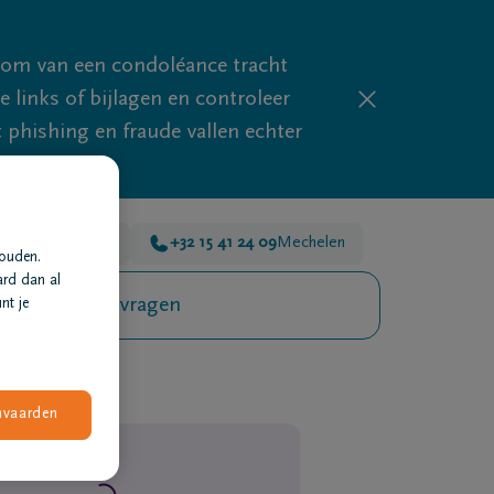
mom van een condoléance tracht
links of bijlagen en controleer
phishing en fraude vallen echter
 45 00
Mechelen
+32 15 41 24 09
Mechelen
houden.
ard dan al
Veelgestelde vragen
nt je
nvaarden