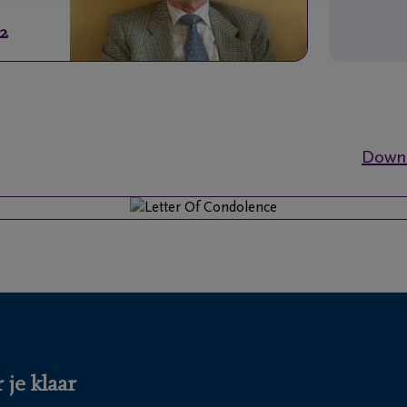
12
Downl
 je klaar