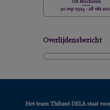
Uit
Mechelen
30 sep 1923
-
28 okt 20
Overlijdensbericht
Het team Thibaut DELA staat voor