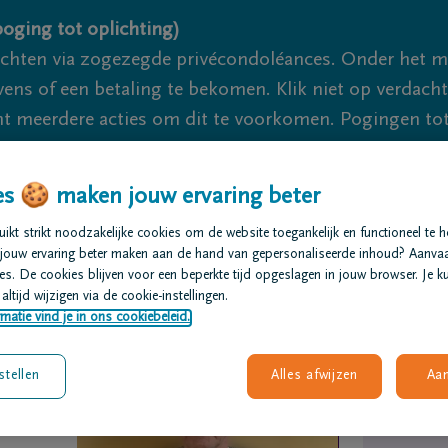
oging tot oplichting)
ichten via zogezegde privécondoléances. Onder het 
s of een betaling te bekomen. Klik niet op verdachte 
 meerdere acties om dit te voorkomen. Pogingen tot 
akzaam.
s 🍪 maken jouw ervaring beter
We zijn er voor je 24u/24
+32 15 20
kt strikt noodzakelijke cookies om de website toegankelijk en functioneel te 
jouw ervaring beter maken aan de hand van gepersonaliseerde inhoud? Aanva
t regelen
Overlijdensberichten
Ons uitvaartcentrum
s. De cookies blijven voor een beperkte tijd opgeslagen in jouw browser. Je ku
altijd wijzigen via de cookie-instellingen.
matie vind je in ons cookiebeleid.
stellen
Alles afwijzen
Aa
s