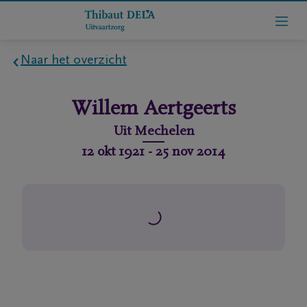
Naar het overzicht
Home
Willem
Aertgeerts
Wie
Uit
Mechelen
zijn
12 okt 1921
-
25 nov 2014
we
Contact
Uitvaart
regelen
rlijdensberichten