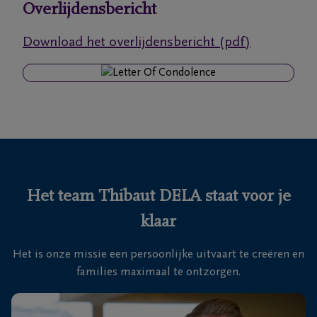
Overlijdensbericht
Ons
Download het overlijdensbericht (pdf)
itvaartcentrum
Veelgestelde
vragen
We
zijn er
voor je
Het team Thibaut DELA staat voor je
24u/24
klaar
+32
15
Het is onze missie een persoonlijke uitvaart te creëren en
20
Mechelen
families maximaal te ontzorgen.
45
00