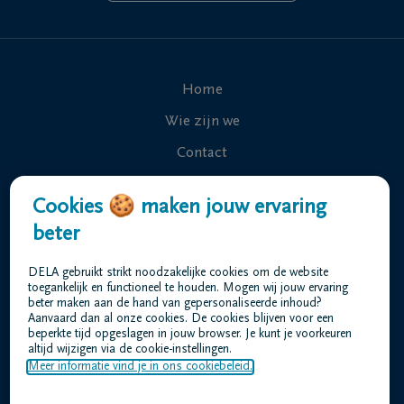
Home
Wie zijn we
Contact
Uitvaart regelen
Cookies 🍪 maken jouw ervaring
Overlijdensberichten
beter
Ons uitvaartcentrum
DELA gebruikt strikt noodzakelijke cookies om de website
Veelgestelde vragen
toegankelijk en functioneel te houden. Mogen wij jouw ervaring
beter maken aan de hand van gepersonaliseerde inhoud?
Aanvaard dan al onze cookies. De cookies blijven voor een
beperkte tijd opgeslagen in jouw browser. Je kunt je voorkeuren
Gebruiksvoorwaarden
altijd wijzigen via de cookie-instellingen.
Privacyverklaring
Meer informatie vind je in ons cookiebeleid.
Responsible disclosure