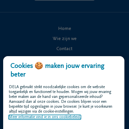
Home
Wie zijn we
Contact
Uitvaart regelen
Cookies 🍪 maken jouw ervaring
Overlijdensberichten
beter
Ons uitvaartcentrum
DELA gebruikt strikt noodzakelijke cookies om de website
Veelgestelde vragen
toegankelijk en functioneel te houden. Mogen wij jouw ervaring
beter maken aan de hand van gepersonaliseerde inhoud?
Aanvaard dan al onze cookies. De cookies blijven voor een
beperkte tijd opgeslagen in jouw browser. Je kunt je voorkeuren
Gebruiksvoorwaarden
altijd wijzigen via de cookie-instellingen.
Privacyverklaring
Meer informatie vind je in ons cookiebeleid.
Responsible disclosure