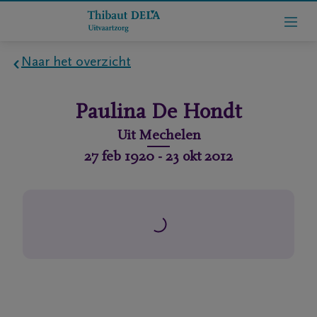
Naar het overzicht
Home
Paulina
De Hondt
Wie
Uit
Mechelen
zijn
27 feb 1920
-
23 okt 2012
we
Contact
Uitvaart
regelen
rlijdensberichten