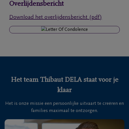
Overlijdensbericht
Ons
Download het overlijdensbericht (pdf)
itvaartcentrum
Veelgestelde
vragen
We
zijn er
voor je
Het team Thibaut DELA staat voor je
24u/24
klaar
+32
15
Het is onze missie een persoonlijke uitvaart te creëren en
20
Mechelen
families maximaal te ontzorgen.
45
00