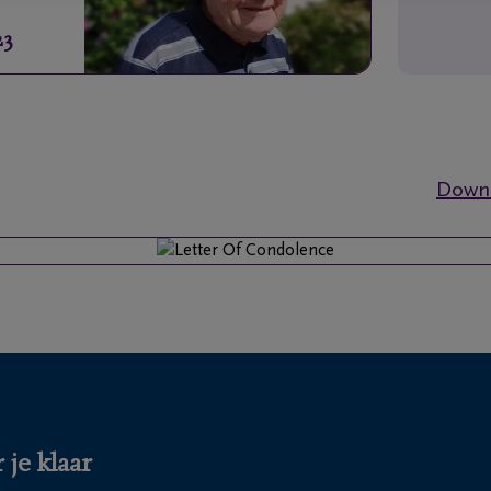
23
Downl
 je klaar