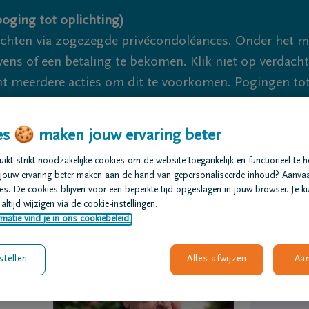
oging tot oplichting)
ichten via zogezegde privécondoléances. Onder het 
s of een betaling te bekomen. Klik niet op verdachte 
 meerdere acties om dit te voorkomen. Pogingen tot 
akzaam.
s 🍪 maken jouw ervaring beter
We zijn er voor je 24u/24
+32 15 20
kt strikt noodzakelijke cookies om de website toegankelijk en functioneel te 
jouw ervaring beter maken aan de hand van gepersonaliseerde inhoud? Aanva
t regelen
Overlijdensberichten
Ons uitvaartcentrum
s. De cookies blijven voor een beperkte tijd opgeslagen in jouw browser. Je ku
altijd wijzigen via de cookie-instellingen.
matie vind je in ons cookiebeleid.
stellen
Alles afwijzen
Aa
te