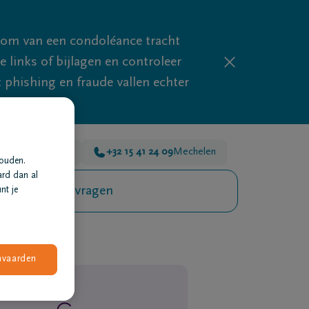
mom van een condoléance tracht
links of bijlagen en controleer
phishing en fraude vallen echter
 45 00
Mechelen
+32 15 41 24 09
Mechelen
houden.
ard dan al
Veelgestelde vragen
nt je
nvaarden