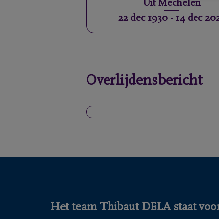
Uit
Mechelen
22 dec 1930
-
14 dec 20
Overlijdensbericht
Het team Thibaut DELA staat voor