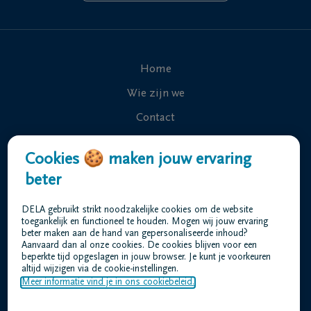
Home
Wie zijn we
Contact
Uitvaart regelen
Cookies 🍪 maken jouw ervaring
Overlijdensberichten
beter
Ons uitvaartcentrum
DELA gebruikt strikt noodzakelijke cookies om de website
Veelgestelde vragen
toegankelijk en functioneel te houden. Mogen wij jouw ervaring
beter maken aan de hand van gepersonaliseerde inhoud?
Aanvaard dan al onze cookies. De cookies blijven voor een
beperkte tijd opgeslagen in jouw browser. Je kunt je voorkeuren
Gebruiksvoorwaarden
altijd wijzigen via de cookie-instellingen.
Privacyverklaring
Meer informatie vind je in ons cookiebeleid.
Responsible disclosure