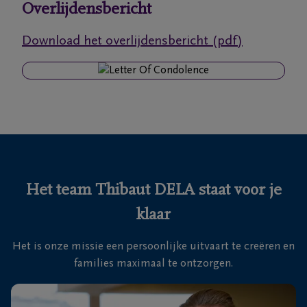
Overlijdensbericht
Ons
Download het overlijdensbericht (pdf)
itvaartcentrum
Veelgestelde
vragen
We
zijn er
voor je
Het team Thibaut DELA staat voor je
24u/24
klaar
+32
15
Het is onze missie een persoonlijke uitvaart te creëren en
20
Mechelen
families maximaal te ontzorgen.
45
00