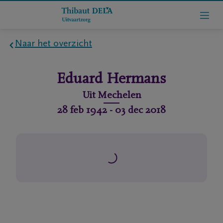
Naar het overzicht
Home
Eduard
Hermans
Wie
Uit
Mechelen
zijn
28 feb 1942
-
03 dec 2018
we
Contact
Uitvaart
regelen
rlijdensberichten