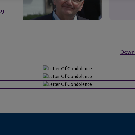
19
Downl