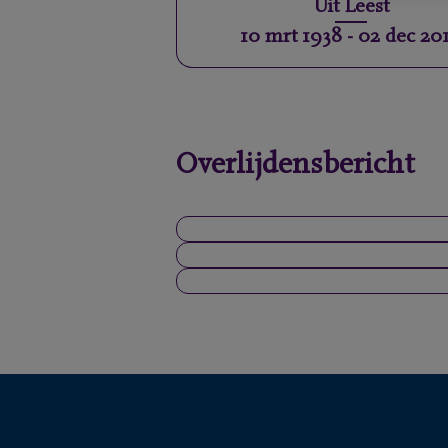
Uit
Leest
10 mrt 1938
-
02 dec 20
Overlijdensbericht