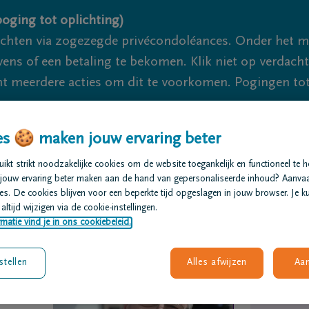
oging tot oplichting)
ichten via zogezegde privécondoléances. Onder het 
s of een betaling te bekomen. Klik niet op verdachte 
 meerdere acties om dit te voorkomen. Pogingen tot 
akzaam.
s 🍪 maken jouw ervaring beter
We zijn er voor je 24u/24
+32 15 20
kt strikt noodzakelijke cookies om de website toegankelijk en functioneel te 
jouw ervaring beter maken aan de hand van gepersonaliseerde inhoud? Aanva
t regelen
Overlijdensberichten
Ons uitvaartcentrum
s. De cookies blijven voor een beperkte tijd opgeslagen in jouw browser. Je ku
altijd wijzigen via de cookie-instellingen.
matie vind je in ons cookiebeleid.
stellen
Alles afwijzen
Aa
ndt