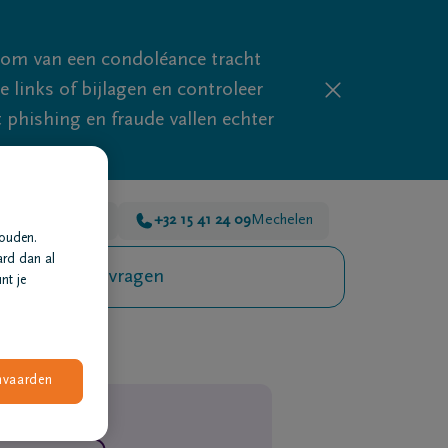
mom van een condoléance tracht
links of bijlagen en controleer
phishing en fraude vallen echter
 45 00
Mechelen
+32 15 41 24 09
Mechelen
houden.
ard dan al
Veelgestelde vragen
nt je
nvaarden