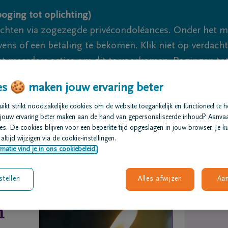
oging tot oplichting)
ichten via zogezegde privécondoléances. Onder het 
s of een betaling te bekomen. Klik niet op verdachte 
 meerdere acties om dit te voorkomen. Pogingen tot 
akzaam.
s 🍪 maken jouw ervaring beter
kt strikt noodzakelijke cookies om de website toegankelijk en functioneel te 
We zijn
jouw ervaring beter maken aan de hand van gepersonaliseerde inhoud? Aanva
s. De cookies blijven voor een beperkte tijd opgeslagen in jouw browser. Je ku
altijd wijzigen via de cookie-instellingen.
t regelen
Overlijdensberichten
Ons uitvaartcentrum
matie vind je in ons cookiebeleid.
stellen
Alles afwijzen
Aa
n