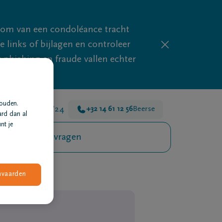
mom van een condoléance tracht
links of bijlagen en controleer
phishing en fraude vallen echter
houden.
 er voor je 24u/24
+32 14 61 12 56
Beerse
ard dan al
nt je
Veelgestelde vragen
nvaarden