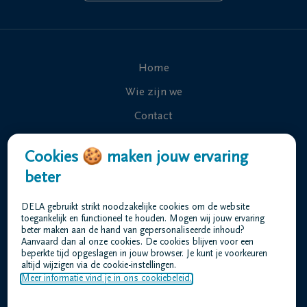
Home
Wie zijn we
Contact
Uitvaart regelen
Cookies 🍪 maken jouw ervaring
Overlijdensberichten
beter
Onze uitvaartcentra
DELA gebruikt strikt noodzakelijke cookies om de website
Veelgestelde vragen
toegankelijk en functioneel te houden. Mogen wij jouw ervaring
beter maken aan de hand van gepersonaliseerde inhoud?
Aanvaard dan al onze cookies. De cookies blijven voor een
beperkte tijd opgeslagen in jouw browser. Je kunt je voorkeuren
Gebruiksvoorwaarden
altijd wijzigen via de cookie-instellingen.
Privacyverklaring
Meer informatie vind je in ons cookiebeleid.
Responsible disclosure