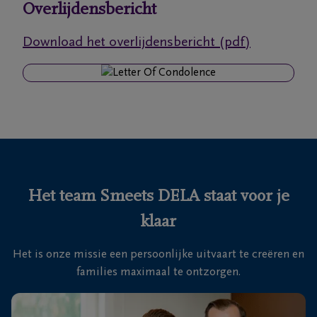
Overlijdensbericht
Onze
Download het overlijdensbericht (pdf)
uitvaartcentra
Veelgestelde
vragen
We
zijn er
voor je
Het team Smeets DELA staat voor je
24u/24
klaar
+32
11
Het is onze missie een persoonlijke uitvaart te creëren en
28
Hasselt
families maximaal te ontzorgen.
35
88