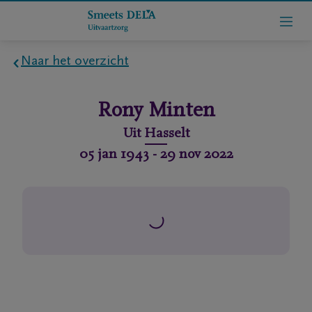
Naar het overzicht
Home
Rony
Minten
Wie
Uit
Hasselt
zijn
05 jan 1943
-
29 nov 2022
we
Contact
Uitvaart
regelen
rlijdensberichten