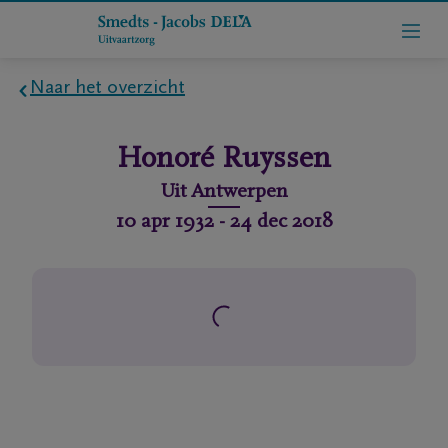
Naar het overzicht
Home
Honoré
Ruyssen
Wie
Uit
Antwerpen
zijn
10 apr 1932
-
24 dec 2018
we
Contact
Uitvaart
regelen
rlijdensberichten