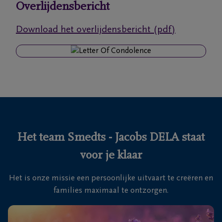
Overlijdensbericht
Ons
Download het overlijdensbericht (pdf)
itvaartcentrum
Veelgestelde
vragen
We
zijn er
voor je
Het team Smedts - Jacobs DELA staat
24u/24
voor je klaar
+32
38
Het is onze missie een persoonlijke uitvaart te creëren en
27
Wilrijk
families maximaal te ontzorgen.
12
81