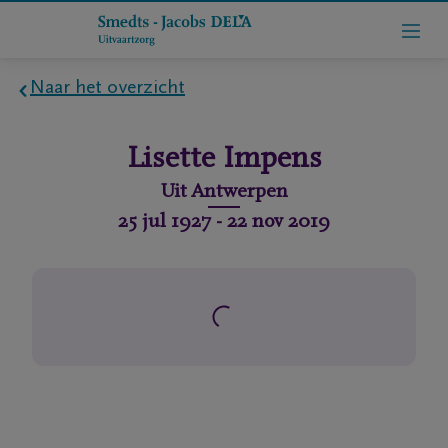
Naar het overzicht
Home
Lisette
Impens
Wie
Uit
Antwerpen
zijn
25 jul 1927
-
22 nov 2019
we
Contact
Uitvaart
regelen
rlijdensberichten