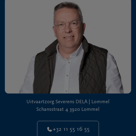
+32
11
64
Overpelt
20
90
Uitvaartzorg Severens DELA | Lommel
Schansstraat 4 3920 Lommel
+32 11 55 16 55