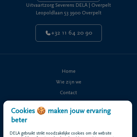
Uitvaartzorg Severens DELA | Overpelt
Leopoldlaan 53 3900 Overpelt
+32 11 64 20 90
Home
Wie zijn we
Contact
Uitvaart regelen
Cookies 🍪 maken jouw ervaring
Overlijdensberichten
beter
Ons uitvaartcentrum
DELA gebruikt strikt noodzakelijke cookies om de website
Veelgestelde vragen