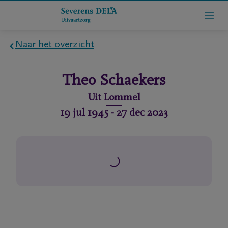
Naar het overzicht
Home
Theo
Schaekers
Wie
Uit
Lommel
zijn
19 jul 1945
-
27 dec 2023
we
Contact
Uitvaart
regelen
rlijdensberichten