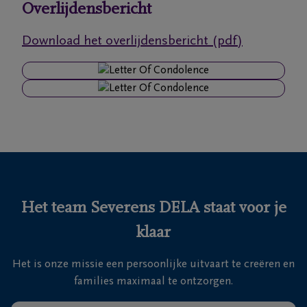
Overlijdensbericht
Ons
Download het overlijdensbericht (pdf)
itvaartcentrum
Veelgestelde
vragen
We
zijn er
voor je
24u/24
Het team Severens DELA staat voor je
+32
klaar
11
55
Lommel
Het is onze missie een persoonlijke uitvaart te creëren en
16
families maximaal te ontzorgen.
55