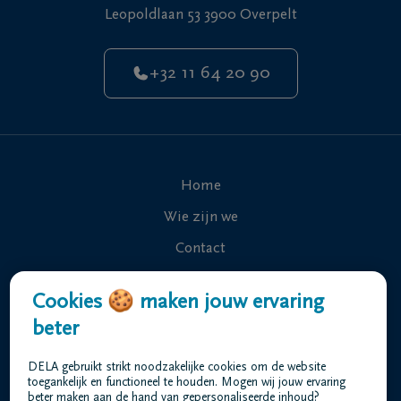
Leopoldlaan 53 3900 Overpelt
+32 11 64 20 90
Home
Wie zijn we
Contact
Uitvaart regelen
Cookies 🍪 maken jouw ervaring
Overlijdensberichten
beter
Ons uitvaartcentrum
DELA gebruikt strikt noodzakelijke cookies om de website
Veelgestelde vragen
toegankelijk en functioneel te houden. Mogen wij jouw ervaring
beter maken aan de hand van gepersonaliseerde inhoud?