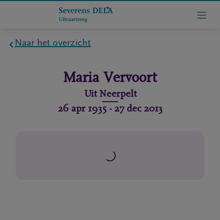
Naar het overzicht
Home
Maria
Vervoort
Wie
Uit
Neerpelt
zijn
26 apr 1935
-
27 dec 2013
we
Contact
Uitvaart
regelen
rlijdensberichten