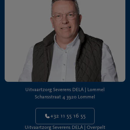
+32
11
64
Overpelt
20
90
Uitvaartzorg Severens DELA | Lommel
Schansstraat 4 3920 Lommel
+32 11 55 16 55
Uitvaartzorg Severens DELA | Overpelt