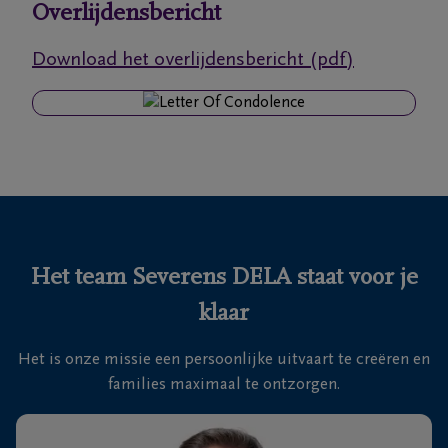
Overlijdensbericht
Ons
Download het overlijdensbericht (pdf)
itvaartcentrum
Veelgestelde
vragen
We
zijn er
voor je
Het team Severens DELA staat voor je
24u/24
klaar
+32
11
Het is onze missie een persoonlijke uitvaart te creëren en
55
Lommel
families maximaal te ontzorgen.
16
55