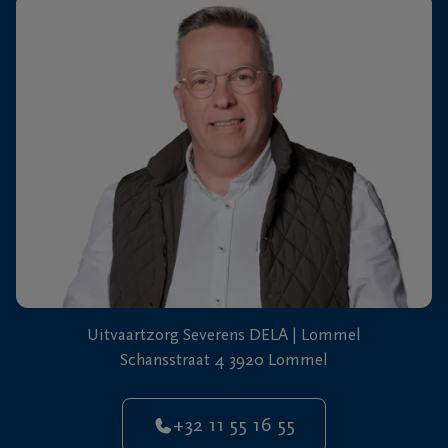
+32
11
64
Overpelt
20
90
Uitvaartzorg Severens DELA | Lommel
Schansstraat 4 3920 Lommel
+32 11 55 16 55