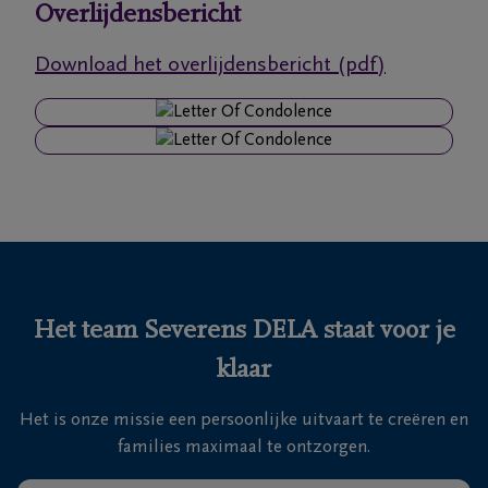
Overlijdensbericht
Ons
Download het overlijdensbericht (pdf)
itvaartcentrum
Veelgestelde
vragen
We
zijn er
voor je
24u/24
Het team Severens DELA staat voor je
+32
klaar
11
55
Lommel
Het is onze missie een persoonlijke uitvaart te creëren en
16
families maximaal te ontzorgen.
55