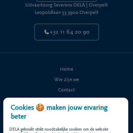
Uitvaartzorg Severens DELA | Overpelt
Leopoldlaan 53 3900 Overpelt
+32 11 64 20 90
Home
Wie zijn we
Contact
Uitvaart regelen
Cookies 🍪 maken jouw ervaring
Overlijdensberichten
beter
Ons uitvaartcentrum
DELA gebruikt strikt noodzakelijke cookies om de website
Veelgestelde vragen