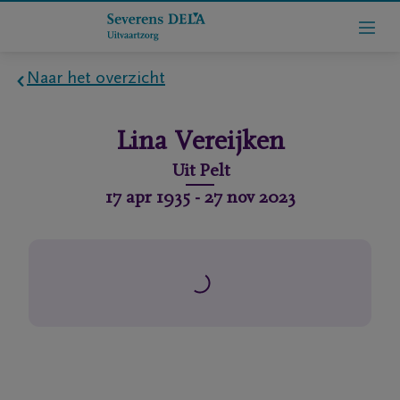
Naar het overzicht
Home
Lina
Vereijken
Wie
Uit
Pelt
zijn
17 apr 1935
-
27 nov 2023
we
Contact
Uitvaart
regelen
rlijdensberichten