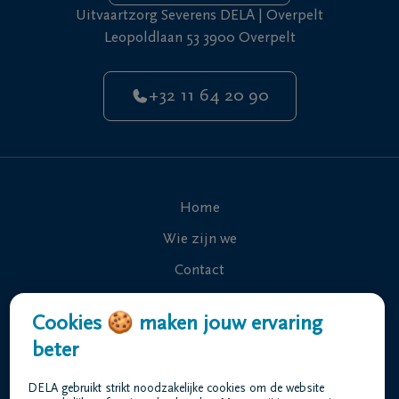
Uitvaartzorg Severens DELA | Overpelt
Leopoldlaan 53 3900 Overpelt
+32 11 64 20 90
Home
Wie zijn we
Contact
Uitvaart regelen
Cookies 🍪 maken jouw ervaring
Overlijdensberichten
beter
Ons uitvaartcentrum
DELA gebruikt strikt noodzakelijke cookies om de website
Veelgestelde vragen