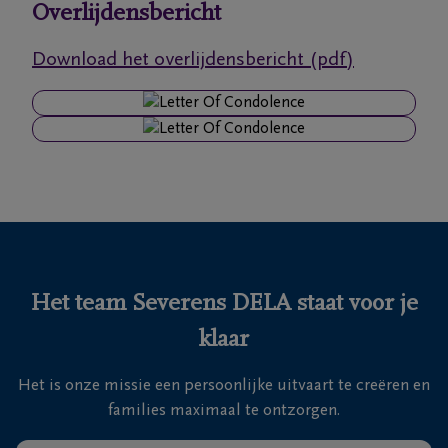
Overlijdensbericht
Ons
Download het overlijdensbericht (pdf)
itvaartcentrum
Veelgestelde
vragen
We
zijn er
voor je
24u/24
Het team Severens DELA staat voor je
+32
klaar
11
55
Lommel
Het is onze missie een persoonlijke uitvaart te creëren en
16
families maximaal te ontzorgen.
55