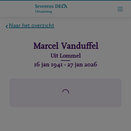
Naar het overzicht
Home
Marcel
Vanduffel
Wie
Uit
Lommel
zijn
16 jan 1941
-
27 jan 2026
we
Contact
Uitvaart
regelen
rlijdensberichten