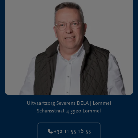
+32
11
64
Overpelt
20
90
Uitvaartzorg Severens DELA | Lommel
Schansstraat 4 3920 Lommel
+32 11 55 16 55