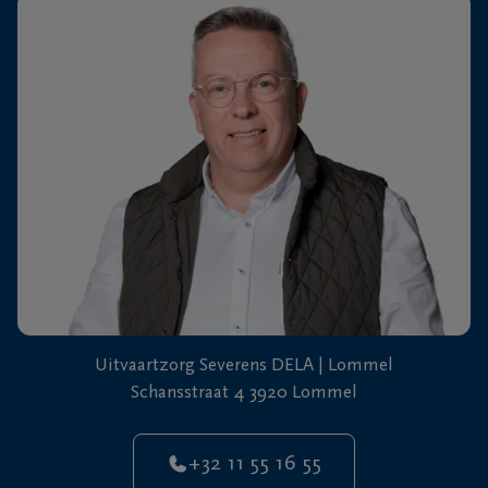
+32
11
64
Overpelt
20
90
Uitvaartzorg Severens DELA | Lommel
Schansstraat 4 3920 Lommel
+32 11 55 16 55