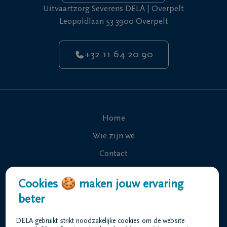
Uitvaartzorg Severens DELA | Overpelt
Leopoldlaan 53 3900 Overpelt
+32 11 64 20 90
Home
Wie zijn we
Contact
Uitvaart regelen
Cookies 🍪 maken jouw ervaring
Overlijdensberichten
beter
Ons uitvaartcentrum
DELA gebruikt strikt noodzakelijke cookies om de website
Veelgestelde vragen