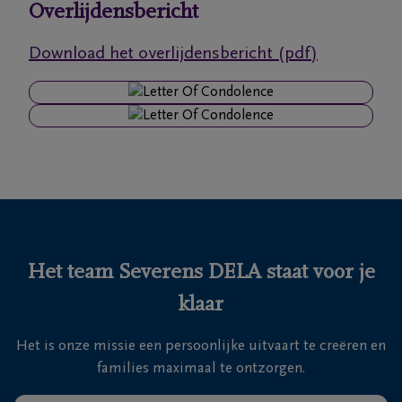
Overlijdensbericht
Ons
Download het overlijdensbericht (pdf)
itvaartcentrum
Veelgestelde
vragen
We
zijn er
voor je
24u/24
Het team Severens DELA staat voor je
+32
klaar
11
55
Lommel
Het is onze missie een persoonlijke uitvaart te creëren en
16
families maximaal te ontzorgen.
55