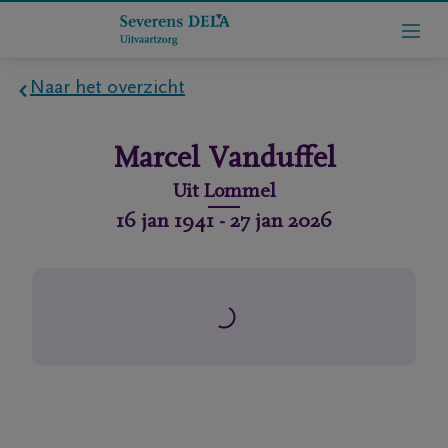
Naar het overzicht
Home
Marcel
Vanduffel
Wie
Uit
Lommel
zijn
16 jan 1941
-
27 jan 2026
we
Contact
Uitvaart
regelen
rlijdensberichten