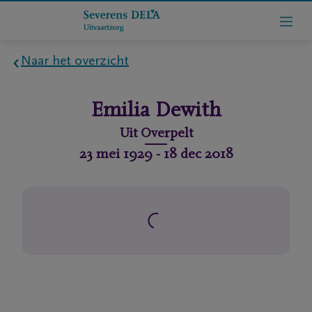
Naar het overzicht
Home
Emilia
Dewith
Wie
Uit
Overpelt
zijn
23 mei 1929
-
18 dec 2018
we
Contact
Uitvaart
regelen
rlijdensberichten