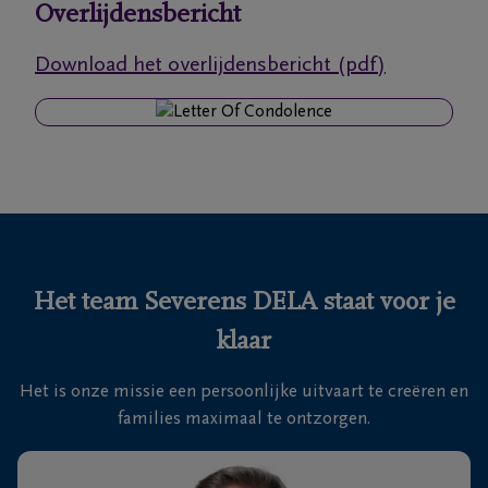
Overlijdensbericht
Ons
Download het overlijdensbericht (pdf)
itvaartcentrum
Veelgestelde
vragen
We
zijn er
voor je
Het team Severens DELA staat voor je
24u/24
klaar
+32
11
Het is onze missie een persoonlijke uitvaart te creëren en
55
Lommel
families maximaal te ontzorgen.
16
55