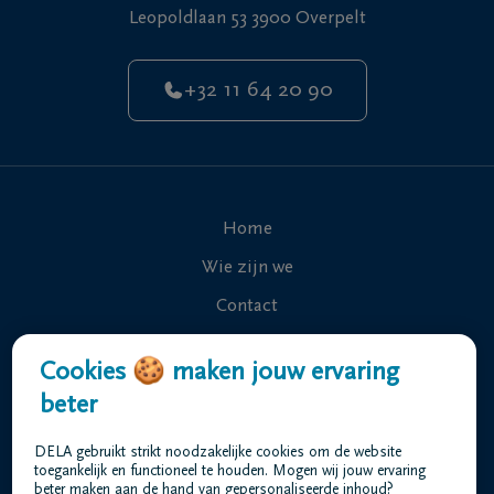
Leopoldlaan 53 3900 Overpelt
+32 11 64 20 90
Home
Wie zijn we
Contact
Uitvaart regelen
Cookies 🍪 maken jouw ervaring
Overlijdensberichten
beter
Ons uitvaartcentrum
DELA gebruikt strikt noodzakelijke cookies om de website
Veelgestelde vragen
toegankelijk en functioneel te houden. Mogen wij jouw ervaring
beter maken aan de hand van gepersonaliseerde inhoud?