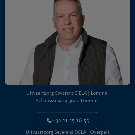
+32
11
64
Overpelt
20
90
Uitvaartzorg Severens DELA | Lommel
Schansstraat 4 3920 Lommel
+32 11 55 16 55
Uitvaartzorg Severens DELA | Overpelt