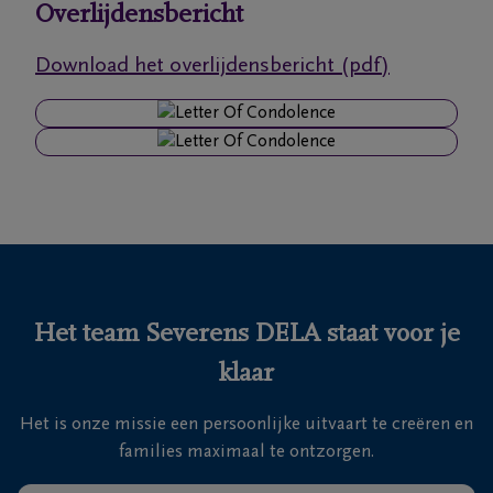
Overlijdensbericht
Ons
Download het overlijdensbericht (pdf)
itvaartcentrum
Veelgestelde
vragen
We
zijn er
voor je
24u/24
Het team Severens DELA staat voor je
+32
klaar
11
55
Lommel
Het is onze missie een persoonlijke uitvaart te creëren en
16
families maximaal te ontzorgen.
55