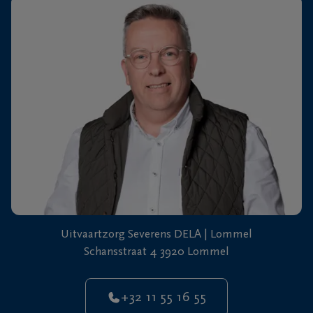
+32
11
64
Overpelt
20
90
Uitvaartzorg Severens DELA | Lommel
Schansstraat 4 3920 Lommel
+32 11 55 16 55