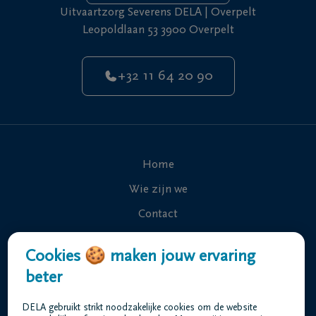
Uitvaartzorg Severens DELA | Overpelt
Leopoldlaan 53 3900 Overpelt
+32 11 64 20 90
Home
Wie zijn we
Contact
Uitvaart regelen
Cookies 🍪 maken jouw ervaring
Overlijdensberichten
beter
Ons uitvaartcentrum
DELA gebruikt strikt noodzakelijke cookies om de website
Veelgestelde vragen