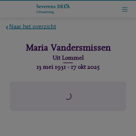
Naar het overzicht
Home
Maria
Vandersmissen
Wie
Uit
Lommel
zijn
13 mei 1931
-
17 okt 2025
we
Contact
Uitvaart
regelen
rlijdensberichten