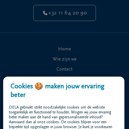
+32 11 64 20 90
Home
Wie zijn we
Contact
Uitvaart regelen
Cookies 🍪 maken jouw ervaring
Overlijdensberichten
beter
Ons uitvaartcentrum
DELA gebruikt strikt noodzakelijke cookies om de website
Veelgestelde vragen
toegankelijk en functioneel te houden. Mogen wij jouw ervaring
beter maken aan de hand van gepersonaliseerde inhoud?
Aanvaard dan al onze cookies. De cookies blijven voor een
beperkte tijd opgeslagen in jouw browser. Je kunt je voorkeuren