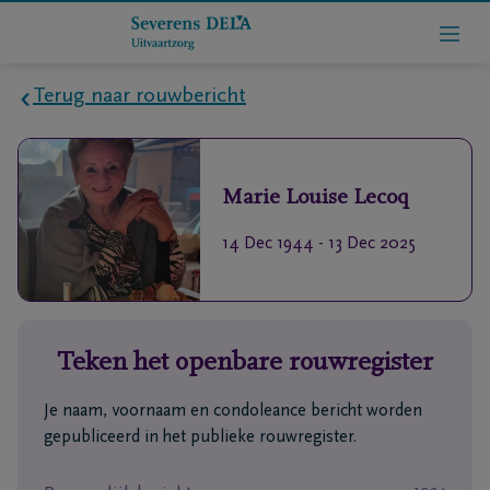
Terug naar rouwbericht
Home
Marie Louise
Lecoq
Wie
zijn
14 Dec 1944
-
13 Dec 2025
we
Contact
Teken het openbare rouwregister
Uitvaart
regelen
Je naam, voornaam en condoleance bericht worden
gepubliceerd in het publieke rouwregister.
rlijdensberichten