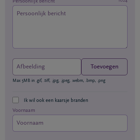
1024
Persoonlijk bericht
Ons
itvaartcentrum
Veelgestelde
vragen
Afbeelding
Toevoegen
We
zijn er
Max 5MB in .gif, .tiff, .jpg, .jpeg, .webm, .bmp, .png
voor je
24u/24
Ik wil ook een kaarsje branden
+32
11
Voornaam
55
Lommel
16
55