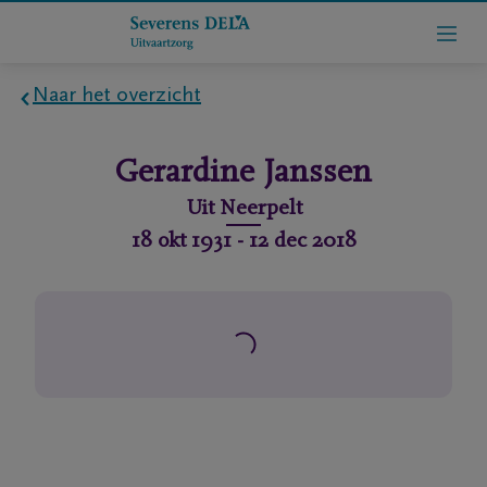
Naar het overzicht
Home
Gerardine
Janssen
Wie
Uit
Neerpelt
zijn
18 okt 1931
-
12 dec 2018
we
Contact
Uitvaart
regelen
rlijdensberichten