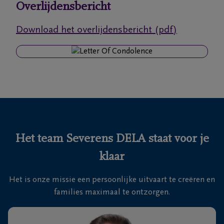
Overlijdensbericht
Ons
Download het overlijdensbericht (pdf)
itvaartcentrum
Veelgestelde
vragen
We
zijn er
voor je
Het team Severens DELA staat voor je
24u/24
klaar
+32
11
Het is onze missie een persoonlijke uitvaart te creëren en
55
Lommel
families maximaal te ontzorgen.
16
55