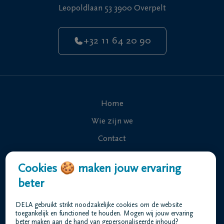
Leopoldlaan 53 3900 Overpelt
+32 11 64 20 90
Home
Wie zijn we
Contact
Uitvaart regelen
Cookies 🍪 maken jouw ervaring
Overlijdensberichten
beter
Ons uitvaartcentrum
DELA gebruikt strikt noodzakelijke cookies om de website
Veelgestelde vragen
toegankelijk en functioneel te houden. Mogen wij jouw ervaring
beter maken aan de hand van gepersonaliseerde inhoud?