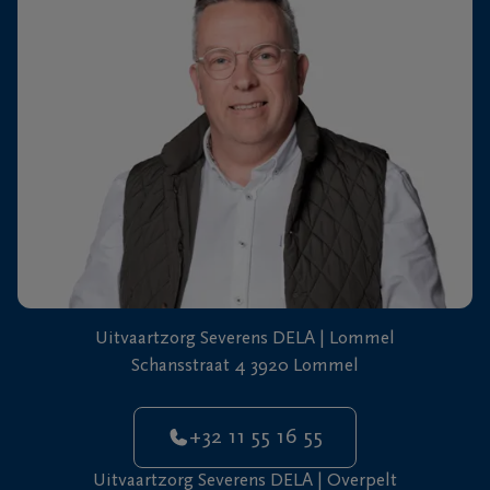
+32
11
64
Overpelt
20
90
Uitvaartzorg Severens DELA | Lommel
Schansstraat 4 3920 Lommel
+32 11 55 16 55
Uitvaartzorg Severens DELA | Overpelt