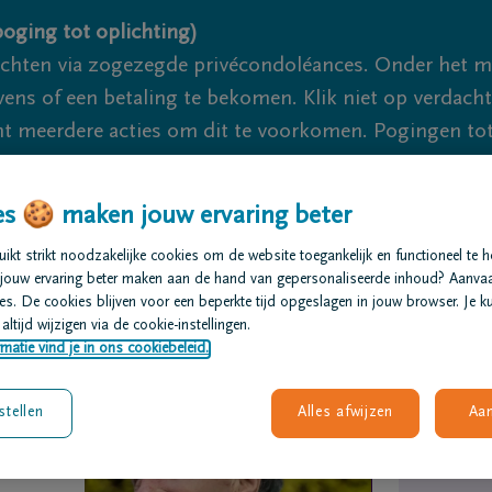
oging tot oplichting)
ichten via zogezegde privécondoléances. Onder het 
s of een betaling te bekomen. Klik niet op verdachte 
 meerdere acties om dit te voorkomen. Pogingen tot 
akzaam.
s 🍪 maken jouw ervaring beter
We zijn er voor je 24u/24
+32 1
kt strikt noodzakelijke cookies om de website toegankelijk en functioneel te 
jouw ervaring beter maken aan de hand van gepersonaliseerde inhoud? Aanva
t regelen
Overlijdensberichten
Ons uitvaartcentrum
s. De cookies blijven voor een beperkte tijd opgeslagen in jouw browser. Je ku
altijd wijzigen via de cookie-instellingen.
matie vind je in ons cookiebeleid.
stellen
Alles afwijzen
Aa
n