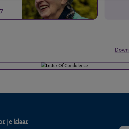
17
Downl
r je klaar