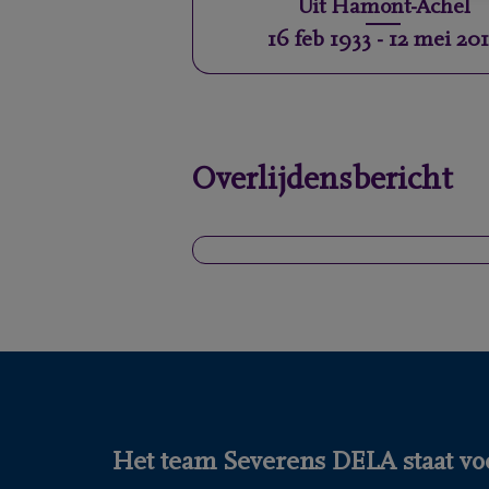
Uit
Hamont-Achel
16 feb 1933
-
12 mei 20
Overlijdensbericht
Het team Severens DELA staat voo