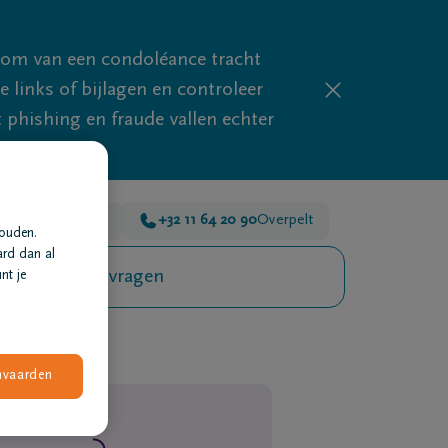
mom van een condoléance tracht
links of bijlagen en controleer
phishing en fraude vallen echter
1 55 16 55
Lommel
+32 11 64 20 90
Overpelt
houden.
ard dan al
Veelgestelde vragen
nt je
nvaarden