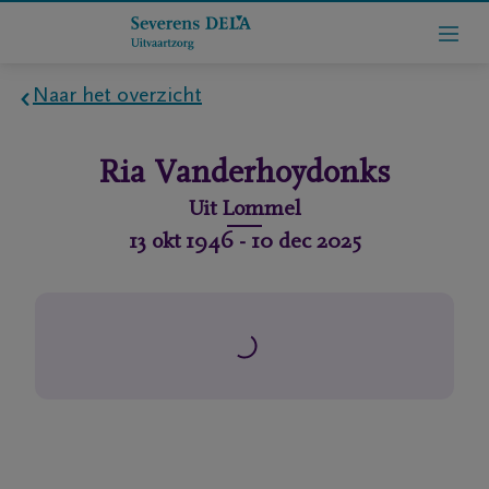
Naar het overzicht
Home
Ria
Vanderhoydonks
Wie
Uit
Lommel
zijn
13 okt 1946
-
10 dec 2025
we
Contact
Uitvaart
regelen
rlijdensberichten