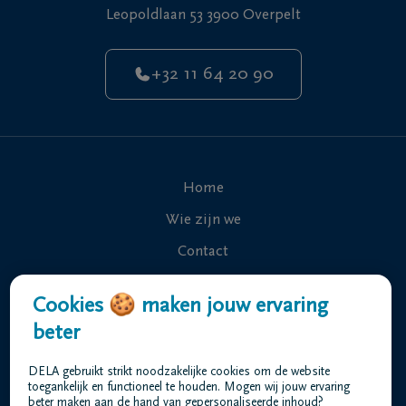
Leopoldlaan 53 3900 Overpelt
+32 11 64 20 90
Home
Wie zijn we
Contact
Uitvaart regelen
Cookies 🍪 maken jouw ervaring
Overlijdensberichten
beter
Ons uitvaartcentrum
DELA gebruikt strikt noodzakelijke cookies om de website
Veelgestelde vragen
toegankelijk en functioneel te houden. Mogen wij jouw ervaring
beter maken aan de hand van gepersonaliseerde inhoud?