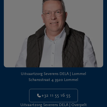
+32
11
64
Overpelt
20
90
Uitvaartzorg Severens DELA | Lommel
Schansstraat 4 3920 Lommel
+32 11 55 16 55
Uitvaartzorg Severens DELA | Overpelt