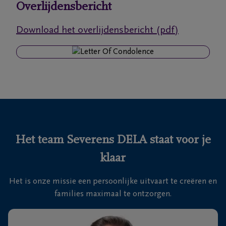
Overlijdensbericht
Ons
Download het overlijdensbericht (pdf)
itvaartcentrum
Veelgestelde
vragen
We
zijn er
voor je
Het team Severens DELA staat voor je
24u/24
klaar
+32
11
Het is onze missie een persoonlijke uitvaart te creëren en
55
Lommel
families maximaal te ontzorgen.
16
55