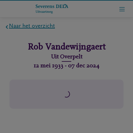
Naar het overzicht
Home
Rob
Vandewijngaert
Wie
Uit
Overpelt
zijn
12 mei 1933
-
07 dec 2024
we
Contact
Uitvaart
regelen
rlijdensberichten