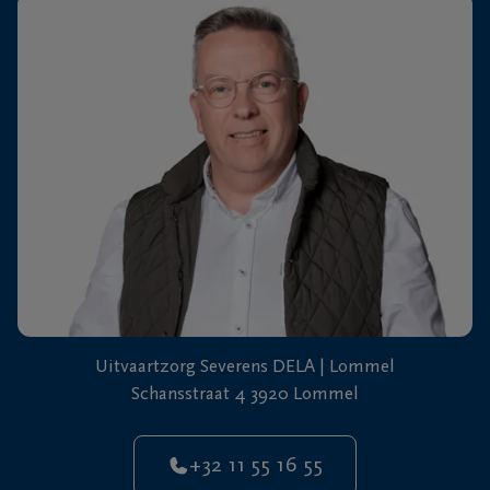
+32
11
64
Overpelt
20
90
Uitvaartzorg Severens DELA | Lommel
Schansstraat 4 3920 Lommel
+32 11 55 16 55