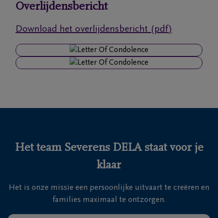
Overlijdensbericht
Ons
Download het overlijdensbericht (pdf)
itvaartcentrum
Veelgestelde
vragen
We
zijn er
voor je
24u/24
Het team Severens DELA staat voor je
+32
klaar
11
55
Lommel
Het is onze missie een persoonlijke uitvaart te creëren en
16
families maximaal te ontzorgen.
55