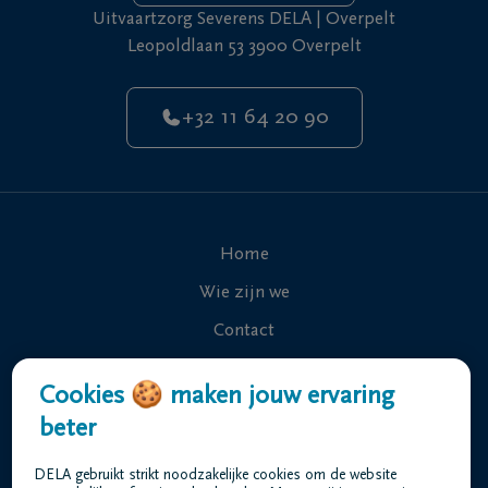
Uitvaartzorg Severens DELA | Overpelt
Leopoldlaan 53 3900 Overpelt
+32 11 64 20 90
Home
Wie zijn we
Contact
Uitvaart regelen
Cookies 🍪 maken jouw ervaring
Overlijdensberichten
beter
Ons uitvaartcentrum
DELA gebruikt strikt noodzakelijke cookies om de website
Veelgestelde vragen