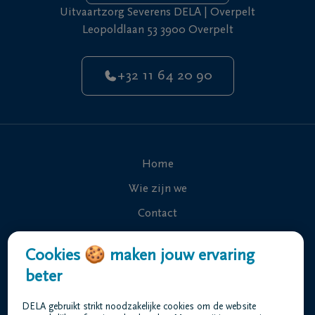
Uitvaartzorg Severens DELA | Overpelt
Leopoldlaan 53 3900 Overpelt
+32 11 64 20 90
Home
Wie zijn we
Contact
Uitvaart regelen
Cookies 🍪 maken jouw ervaring
Overlijdensberichten
beter
Ons uitvaartcentrum
DELA gebruikt strikt noodzakelijke cookies om de website
Veelgestelde vragen