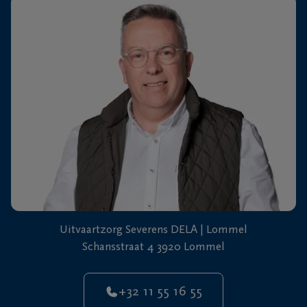
+32
11
64
Overpelt
20
90
Uitvaartzorg Severens DELA | Lommel
Schansstraat 4 3920 Lommel
+32 11 55 16 55