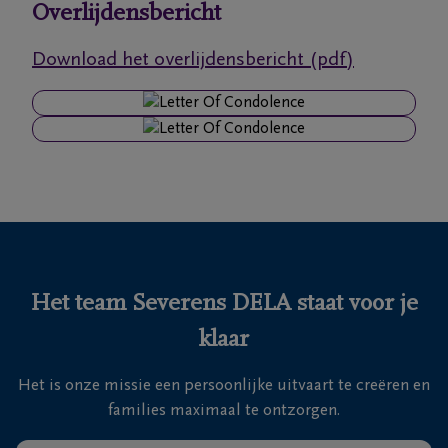
Overlijdensbericht
Ons
Download het overlijdensbericht (pdf)
itvaartcentrum
Veelgestelde
vragen
We
zijn er
voor je
24u/24
Het team Severens DELA staat voor je
+32
klaar
11
55
Lommel
Het is onze missie een persoonlijke uitvaart te creëren en
16
families maximaal te ontzorgen.
55