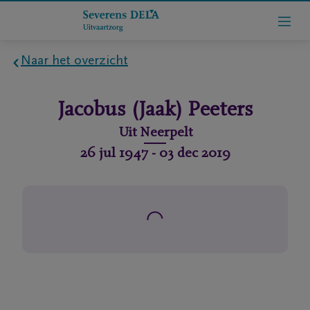
Naar het overzicht
Home
Jacobus (Jaak)
Peeters
Wie
Uit
Neerpelt
zijn
26 jul 1947
-
03 dec 2019
we
Contact
Uitvaart
regelen
rlijdensberichten