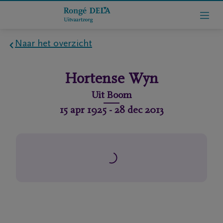
Naar het overzicht
Home
Hortense
Wyn
Wie
Uit
Boom
zijn
15 apr 1925
-
28 dec 2013
we
Contact
Uitvaart
regelen
rlijdensberichten