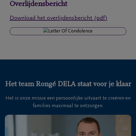
Overlijdensbericht
Ons
Download het overlijdensbericht (pdf)
itvaartcentrum
Veelgestelde
vragen
We
zijn er
voor je
Het team Rongé DELA staat voor je klaar
24u/24
Het is onze missie een persoonlijke uitvaart te creëren en
03
families maximaal te ontzorgen.
888
Boom
13
76