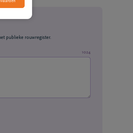
nvaarden
et publieke rouwregister.
1024