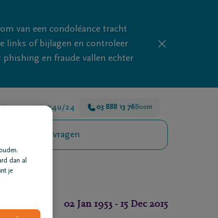
mom van een condoléance tracht
links of bijlagen en controleer
phishing en fraude vallen echter
ijn er voor je 24u/24
03 888 13 76
Boom
Veelgestelde vragen
houden.
ard dan al
nt je
02 Jan 1953
-
15 Dec 2015