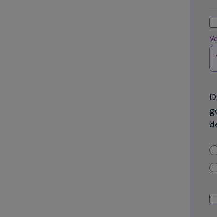
V
D
g
d