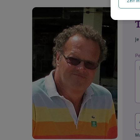
Zelf in
T
Je
Pe
Max