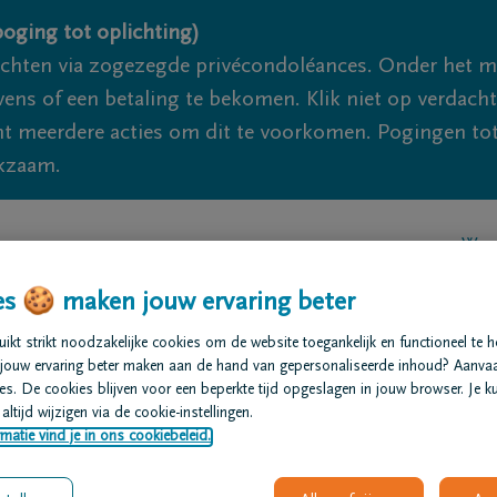
oging tot oplichting)
ichten via zogezegde privécondoléances. Onder het 
s of een betaling te bekomen. Klik niet op verdachte 
 meerdere acties om dit te voorkomen. Pogingen tot 
akzaam.
We z
s 🍪 maken jouw ervaring beter
t regelen
Overlijdensberichten
Ons uitvaartcentrum
kt strikt noodzakelijke cookies om de website toegankelijk en functioneel te 
jouw ervaring beter maken aan de hand van gepersonaliseerde inhoud? Aanva
s. De cookies blijven voor een beperkte tijd opgeslagen in jouw browser. Je ku
altijd wijzigen via de cookie-instellingen.
matie vind je in ons cookiebeleid.
mmen