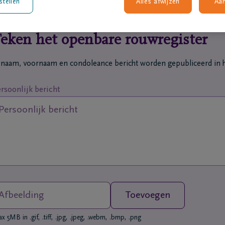
stellen
Alles afwijzen
Aa
eken het openbare rouwregister
 naam, voornaam en condoleance bericht worden gepubliceerd in h
rsoonlijk bericht
Afbeelding
Toevoegen
 5MB in .gif, .tiff, .jpg, .jpeg, .webm, .bmp, .png