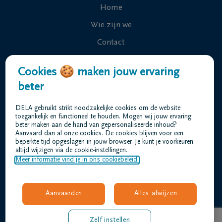
Home
Wie zijn we
Contact
Uitvaart regelen
Cookies 🍪 maken jouw ervaring
Overlijdensberichten
beter
Ons uitvaartcentrum
DELA gebruikt strikt noodzakelijke cookies om de website
Veelgestelde vragen
toegankelijk en functioneel te houden. Mogen wij jouw ervaring
beter maken aan de hand van gepersonaliseerde inhoud?
Aanvaard dan al onze cookies. De cookies blijven voor een
beperkte tijd opgeslagen in jouw browser. Je kunt je voorkeuren
Gebruiksvoorwaarden
altijd wijzigen via de cookie-instellingen.
Privacyverklaring
Meer informatie vind je in ons cookiebeleid.
Responsible disclosure
Toegankelijkheidsverklaring
Aanvaarden
Alles afwijzen
Vacatures
ronge@dela.be
Zelf instellen