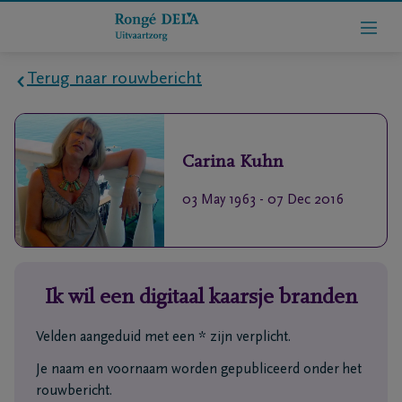
Terug naar rouwbericht
Home
Carina
Kuhn
Wie
zijn
03 May 1963
-
07 Dec 2016
we
Contact
Ik wil een digitaal kaarsje branden
Uitvaart
regelen
Velden aangeduid met een * zijn verplicht.
Je naam en voornaam worden gepubliceerd onder het
rlijdensberichten
rouwbericht.