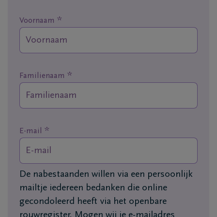
*
Ons
Voornaam
itvaartcentrum
Veelgestelde
vragen
*
Familienaam
We
zijn er
voor je
*
E-mail
24u/24
03
888
De nabestaanden willen via een persoonlijk
Boom
13
mailtje iedereen bedanken die online
76
gecondoleerd heeft via het openbare
rouwregister. Mogen wij je e-mailadres