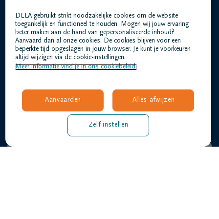
DELA gebruikt strikt noodzakelijke cookies om de website
toegankelijk en functioneel te houden. Mogen wij jouw ervaring
beter maken aan de hand van gepersonaliseerde inhoud?
Aanvaard dan al onze cookies. De cookies blijven voor een
beperkte tijd opgeslagen in jouw browser. Je kunt je voorkeuren
altijd wijzigen via de cookie-instellingen.
Meer informatie vind je in ons cookiebeleid.
Het team Remans - Lantmeeters DELA staat
voor je klaar
Aanvaarden
Alles afwijzen
Het is onze missie een persoonlijke uitvaart te creëren en
families maximaal te ontzorgen.
Zelf instellen