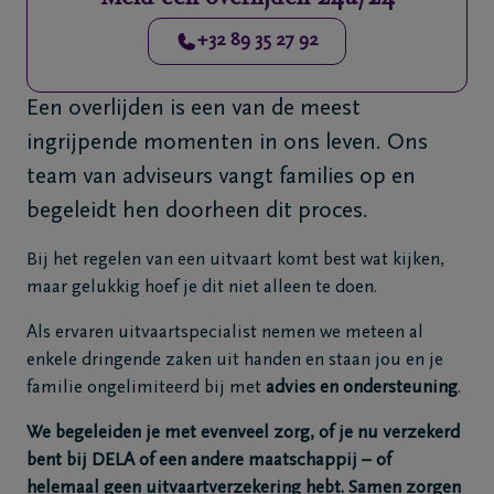
Veelgestelde
+32 89 35 27 92
vragen
Een overlijden is een van de meest
Meld een
ingrijpende momenten in ons leven. Ons
overlijden
24u/24
team van adviseurs vangt families op en
begeleidt hen doorheen dit proces.
+32
89
Bij het regelen van een uitvaart komt best wat kijken,
35
maar gelukkig hoef je dit niet alleen te doen.
27
92
Als ervaren uitvaartspecialist nemen we meteen al
Genk
enkele dringende zaken uit handen en staan jou en je
familie ongelimiteerd bij met
advies en ondersteuning
.
We begeleiden je met evenveel zorg, of je nu verzekerd
bent bij DELA of een andere maatschappij – of
helemaal geen uitvaartverzekering hebt. Samen zorgen