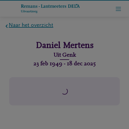
Naar het overzicht
Home
Daniel
Mertens
Wie
Uit
Genk
zijn
23 feb 1949
-
18 dec 2025
we
Contact
Uitvaart
regelen
rlijdensberichten