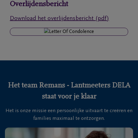
Overlijdensbericht
Ons
Download het overlijdensbericht (pdf)
itvaartcentrum
Veelgestelde
vragen
We
zijn er
voor je
Het team Remans - Lantmeeters DELA
24u/24
staat voor je klaar
+32
89
Het is onze missie een persoonlijke uitvaart te creëren en
35
Genk
families maximaal te ontzorgen.
27
92