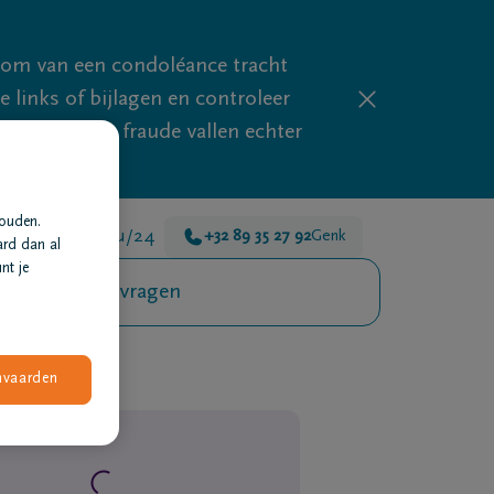
mom van een condoléance tracht
links of bijlagen en controleer
phishing en fraude vallen echter
houden.
n er voor je 24u/24
+32 89 35 27 92
Genk
ard dan al
nt je
Veelgestelde vragen
nvaarden