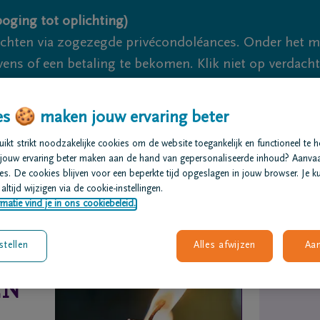
oging tot oplichting)
ichten via zogezegde privécondoléances. Onder het 
s of een betaling te bekomen. Klik niet op verdachte 
 meerdere acties om dit te voorkomen. Pogingen tot 
akzaam.
s 🍪 maken jouw ervaring beter
kt strikt noodzakelijke cookies om de website toegankelijk en functioneel te 
We zij
jouw ervaring beter maken aan de hand van gepersonaliseerde inhoud? Aanva
s. De cookies blijven voor een beperkte tijd opgeslagen in jouw browser. Je ku
t regelen
Overlijdensberichten
Ons uitvaartcentrum
altijd wijzigen via de cookie-instellingen.
matie vind je in ons cookiebeleid.
stellen
Alles afwijzen
Aa
EN