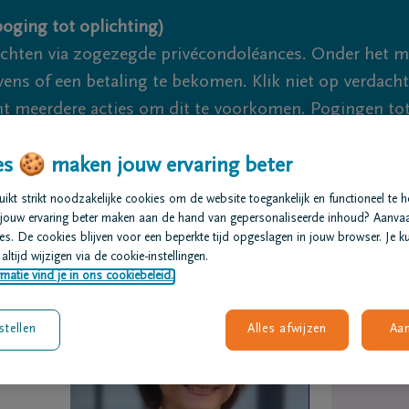
oging tot oplichting)
ichten via zogezegde privécondoléances. Onder het 
s of een betaling te bekomen. Klik niet op verdachte 
 meerdere acties om dit te voorkomen. Pogingen tot 
akzaam.
s 🍪 maken jouw ervaring beter
We zij
kt strikt noodzakelijke cookies om de website toegankelijk en functioneel te 
jouw ervaring beter maken aan de hand van gepersonaliseerde inhoud? Aanva
s. De cookies blijven voor een beperkte tijd opgeslagen in jouw browser. Je ku
t regelen
Overlijdensberichten
Ons uitvaartcentrum
altijd wijzigen via de cookie-instellingen.
matie vind je in ons cookiebeleid.
stellen
Alles afwijzen
Aa
S