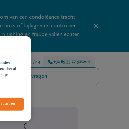
mom van een condoléance tracht
links of bijlagen en controleer
phishing en fraude vallen echter
n er voor je 24u/24
+32 89 35 27 92
Genk
houden.
ard dan al
nt je
Veelgestelde vragen
nvaarden