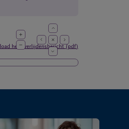
oad het overlijdensbericht (pdf)