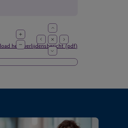
oad het overlijdensbericht (pdf)