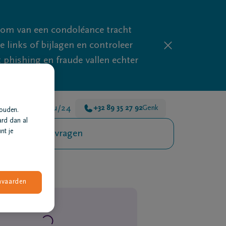
mom van een condoléance tracht
links of bijlagen en controleer
phishing en fraude vallen echter
n er voor je 24u/24
+32 89 35 27 92
Genk
houden.
ard dan al
nt je
Veelgestelde vragen
nvaarden