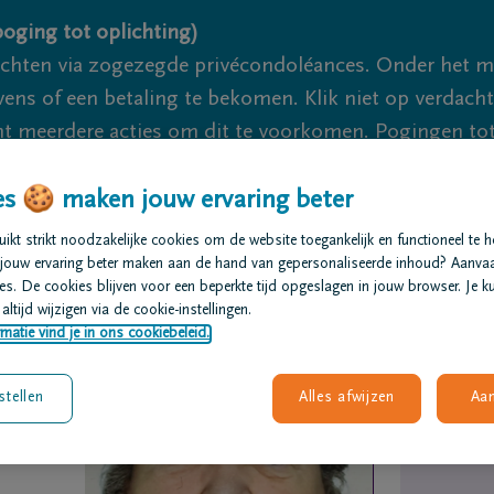
oging tot oplichting)
ichten via zogezegde privécondoléances. Onder het 
s of een betaling te bekomen. Klik niet op verdachte 
 meerdere acties om dit te voorkomen. Pogingen tot 
akzaam.
s 🍪 maken jouw ervaring beter
We zij
kt strikt noodzakelijke cookies om de website toegankelijk en functioneel te 
jouw ervaring beter maken aan de hand van gepersonaliseerde inhoud? Aanva
s. De cookies blijven voor een beperkte tijd opgeslagen in jouw browser. Je ku
t regelen
Overlijdensberichten
Ons uitvaartcentrum
altijd wijzigen via de cookie-instellingen.
matie vind je in ons cookiebeleid.
stellen
Alles afwijzen
Aa
a