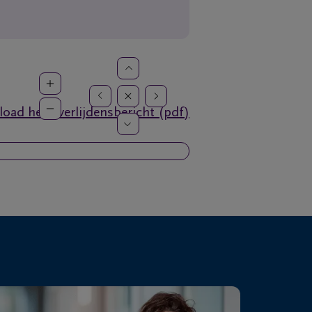
oad het overlijdensbericht (pdf)