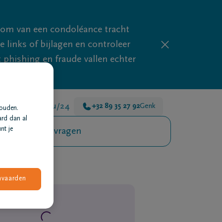
mom van een condoléance tracht
links of bijlagen en controleer
phishing en fraude vallen echter
n er voor je 24u/24
+32 89 35 27 92
Genk
houden.
ard dan al
nt je
Veelgestelde vragen
nvaarden