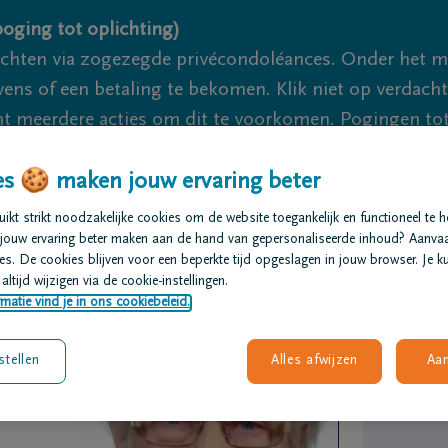
oging tot oplichting)
ichten via zogezegde privécondoléances. Onder het 
s of een betaling te bekomen. Klik niet op verdachte 
 meerdere acties om dit te voorkomen. Pogingen tot 
akzaam.
s 🍪 maken jouw ervaring beter
We zij
kt strikt noodzakelijke cookies om de website toegankelijk en functioneel te 
jouw ervaring beter maken aan de hand van gepersonaliseerde inhoud? Aanva
s. De cookies blijven voor een beperkte tijd opgeslagen in jouw browser. Je ku
t regelen
Overlijdensberichten
Ons uitvaartcentrum
altijd wijzigen via de cookie-instellingen.
matie vind je in ons cookiebeleid.
stellen
Alles afwijzen
Aa
ANS