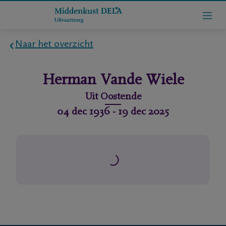
Naar het overzicht
Home
Herman
Vande Wiele
Wie
Uit
Oostende
zijn
04 dec 1936
-
19 dec 2025
we
Contact
Uitvaart
regelen
rlijdensberichten