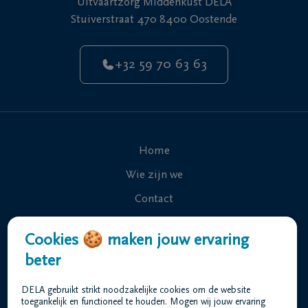
Uitvaartzorg Middenkust DELA
Stuiverstraat 470 8400 Oostende
+32 59 70 63 63
Home
Wie zijn we
Contact
Uitvaart regelen
Cookies 🍪 maken jouw ervaring
Overlijdensberichten
beter
Ons uitvaartcentrum
DELA gebruikt strikt noodzakelijke cookies om de website
Veelgestelde vragen
toegankelijk en functioneel te houden. Mogen wij jouw ervaring