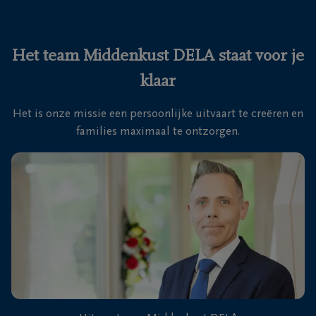
Ons
itvaartcentrum
Het team Middenkust DELA staat voor je
klaar
Veelgestelde
vragen
Het is onze missie een persoonlijke uitvaart te creëren en
families maximaal te ontzorgen.
We
zijn er
voor je
24u/24
+32
59
70
Oostende
63
63